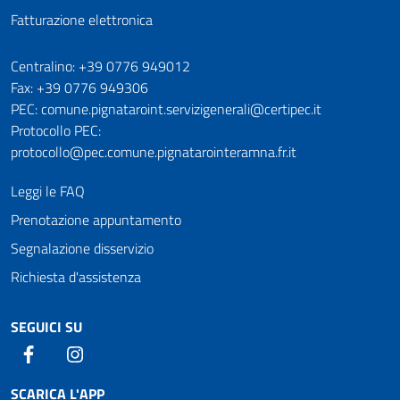
Fatturazione elettronica
Numeri utili
Centralino: +39 0776 949012
Fax: +39 0776 949306
PEC: comune.pignataroint.servizigenerali@certipec.it
Protocollo PEC:
protocollo@pec.comune.pignatarointeramna.fr.it
Leggi le FAQ
Prenotazione appuntamento
Segnalazione disservizio
Richiesta d'assistenza
SEGUICI SU
Facebook
Instagram
SCARICA L'APP