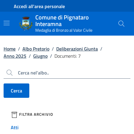
Contenuto principale
Piede di pagina
Accedi all'area personale
Comune di Pignataro
Interamna
Medaglia di Bronzo al Valor Civile
Home
/
Albo Pretorio
/
Deliberazioni Giunta
/
Anno 2025
/
Giugno
/
Documenti: 7
Cerca
Cerca
filtri da applicare
FILTRA ARCHIVIO
Atti