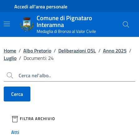
Contenuto principale
Piede di pagina
Accedi all'area personale
Comune di Pignataro
Interamna
Medaglia di Bronzo al Valor Civile
Home
/
Albo Pretorio
/
Deliberazioni OSL
/
Anno 2025
/
Luglio
/
Documenti: 24
Cerca
Cerca
filtri da applicare
FILTRA ARCHIVIO
Atti