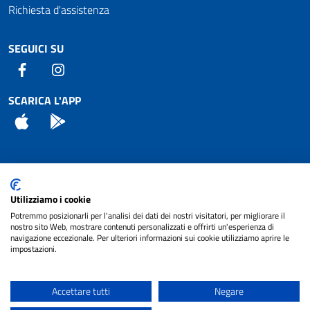
Richiesta d'assistenza
SEGUICI SU
Facebook
Instagram
SCARICA L'APP
App Store
Android
Attuazione Misure PNRR
Utilizziamo i cookie
Piano di miglioramento del sito
Potremmo posizionarli per l'analisi dei dati dei nostri visitatori, per migliorare il
nostro sito Web, mostrare contenuti personalizzati e offrirti un'esperienza di
navigazione eccezionale. Per ulteriori informazioni sui cookie utilizziamo aprire le
impostazioni.
© 2024 Comune di Pignataro Interamna | sito a
Privacy
cura di
NET SMART
Accettare tutti
Negare
Note legali