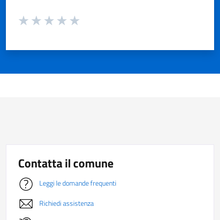
Valuta da 1 a 5 stelle la pagina
Valuta 1 stelle su 5
Valuta 2 stelle su 5
Valuta 3 stelle su 5
Valuta 4 stelle su 5
Valuta 5 stelle su 5
Contatta il comune
Leggi le domande frequenti
Richiedi assistenza