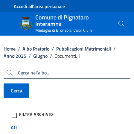
Contenuto principale
Piede di pagina
Accedi all'area personale
Comune di Pignataro
Interamna
Medaglia di Bronzo al Valor Civile
Home
/
Albo Pretorio
/
Pubblicazioni Matrimoniali
/
Anno 2025
/
Giugno
/
Documenti: 1
Cerca
Cerca
filtri da applicare
FILTRA ARCHIVIO
Atti