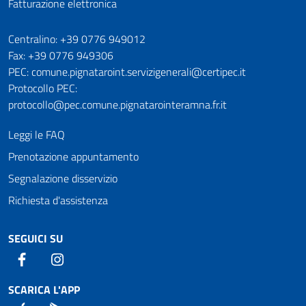
Fatturazione elettronica
Numeri utili
Centralino: +39 0776 949012
Fax: +39 0776 949306
PEC: comune.pignataroint.servizigenerali@certipec.it
Protocollo PEC:
protocollo@pec.comune.pignatarointeramna.fr.it
Leggi le FAQ
Prenotazione appuntamento
Segnalazione disservizio
Richiesta d'assistenza
SEGUICI SU
Facebook
Instagram
SCARICA L'APP