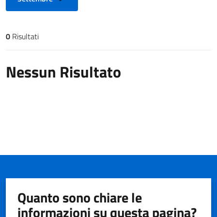
0
Risultati
Risultati di ricerca
Nessun Risultato
Quanto sono chiare le
informazioni su questa pagina?