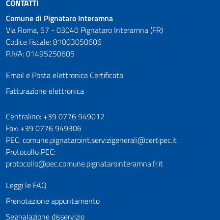
CONTATTI
Comune di Pignataro Interamna
Via Roma, 57 - 03040 Pignataro Interamna (FR)
Codice fiscale: 81003050606
P.IVA: 01495250605
Email e Posta elettronica Certificata
Fatturazione elettronica
Numeri utili
Centralino: +39 0776 949012
Fax: +39 0776 949306
PEC: comune.pignataroint.servizigenerali@certipec.it
Protocollo PEC:
protocollo@pec.comune.pignatarointeramna.fr.it
Leggi le FAQ
Prenotazione appuntamento
Segnalazione disservizio