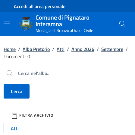
Contenuto principale
Piede di pagina
Accedi all'area personale
Comune di Pignataro
Interamna
Medaglia di Bronzo al Valor Civile
Home
/
Albo Pretorio
/
Atti
/
Anno 2026
/
Settembre
/
Documenti: 0
Cerca
Cerca
filtri da applicare
FILTRA ARCHIVIO
Atti