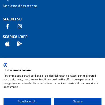
Richiesta d'assistenza
SEGUICI SU
Facebook
Instagram
SCARICA L'APP
App Store
Android
Attuazione Misure PNRR
Utilizziamo i cookie
Piano di miglioramento del sito
Potremmo posizionarli per l'analisi dei dati dei nostri visitatori, per migliorare il
nostro sito Web, mostrare contenuti personalizzati e offrirti un'esperienza di
navigazione eccezionale. Per ulteriori informazioni sui cookie utilizziamo aprire le
impostazioni.
© 2024 Comune di Pignataro Interamna | sito a
Privacy
cura di
NET SMART
Accettare tutti
Negare
Note legali