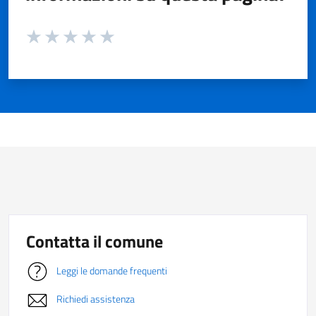
Valuta da 1 a 5 stelle la pagina
Valuta 1 stelle su 5
Valuta 2 stelle su 5
Valuta 3 stelle su 5
Valuta 4 stelle su 5
Valuta 5 stelle su 5
Contatta il comune
Leggi le domande frequenti
Richiedi assistenza