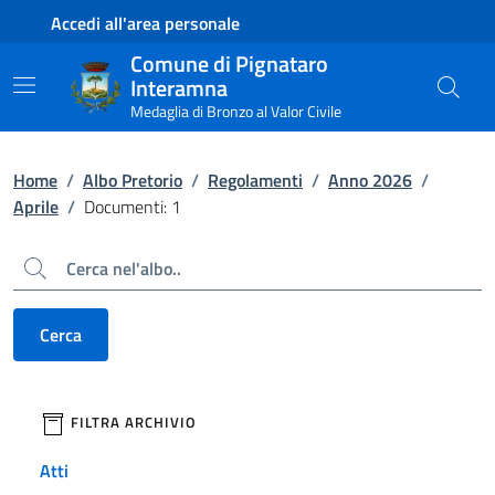
Contenuto principale
Piede di pagina
Accedi all'area personale
Comune di Pignataro
Interamna
Medaglia di Bronzo al Valor Civile
Home
/
Albo Pretorio
/
Regolamenti
/
Anno 2026
/
Aprile
/
Documenti: 1
Cerca
Cerca
filtri da applicare
FILTRA ARCHIVIO
Atti