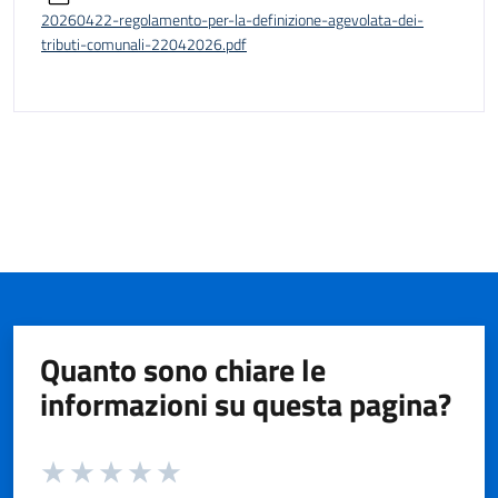
20260422-regolamento-per-la-definizione-agevolata-dei-
tributi-comunali-22042026.pdf
Quanto sono chiare le
informazioni su questa pagina?
Valuta da 1 a 5 stelle la pagina
Valuta 1 stelle su 5
Valuta 2 stelle su 5
Valuta 3 stelle su 5
Valuta 4 stelle su 5
Valuta 5 stelle su 5