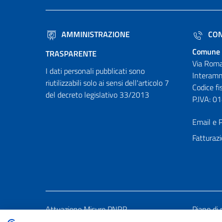
AMMINISTRAZIONE
CON
Comune 
TRASPARENTE
Via Roma
I dati personali pubblicati sono
Interamn
riutilizzabili solo ai sensi dell'articolo 7
Codice f
del decreto legislativo 33/2013
P.IVA: 
Email e P
Fatturazi
Attuazione Misure PNRR
Piano di 