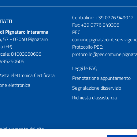
Numeri utili
Centralino: +39 0776 949012
TATTI
Fax: +39 0776 949306
di Pignataro Interamna
PEC:
, 57 - 03040 Pignataro
comune.pignataroint.servizigene
a (FR)
Protocollo PEC:
iscale: 81003050606
protocollo@pec.comune.pignatar
01495250605
Leggi le FAQ
osta elettronica Certificata
Prenotazione appuntamento
one elettronica
Segnalazione disservizio
Richiesta d'assistenza
miglioramento del sito