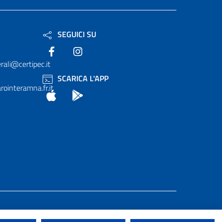
SEGUICI SU
Facebook
Instagram
rali@certipec.it
SCARICA L'APP
ointeramna.fr.it
App Store
Android