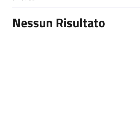
Risultati di ricerca
Nessun Risultato