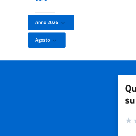
Anno 2026
Agosto
Qu
su
Valuta
Valut
V