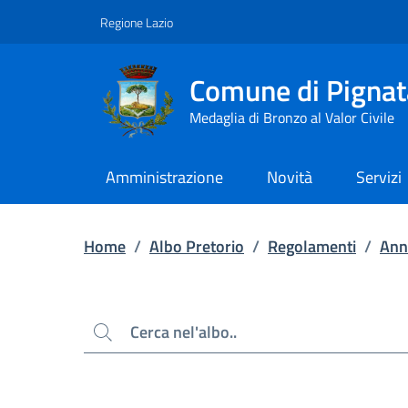
Contenuto principale
Piede di pagina
Regione Lazio
Comune di Pignat
Medaglia di Bronzo al Valor Civile
Amministrazione
Novità
Servizi
Home
/
Albo Pretorio
/
Regolamenti
/
Ann
Cerca