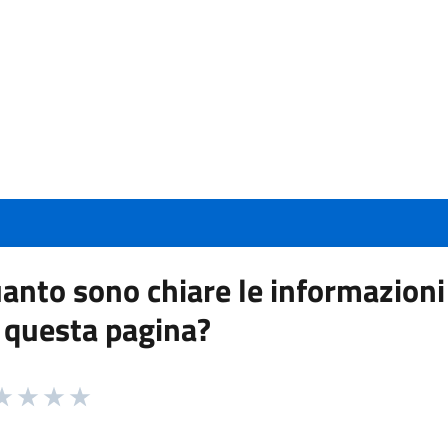
anto sono chiare le informazioni
 questa pagina?
 da 1 a 5 stelle la pagina
a 1 stelle su 5
aluta 2 stelle su 5
Valuta 3 stelle su 5
Valuta 4 stelle su 5
Valuta 5 stelle su 5