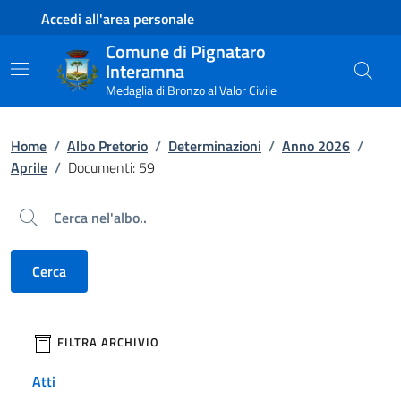
Contenuto principale
Piede di pagina
Accedi all'area personale
Comune di Pignataro
Interamna
Medaglia di Bronzo al Valor Civile
Home
/
Albo Pretorio
/
Determinazioni
/
Anno 2026
/
Aprile
/
Documenti: 59
Cerca
Cerca
filtri da applicare
FILTRA ARCHIVIO
Atti