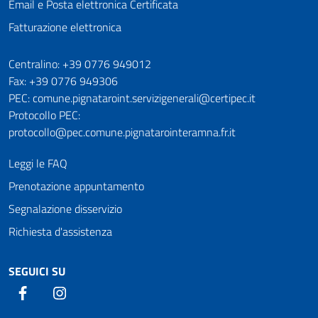
Email e Posta elettronica Certificata
Fatturazione elettronica
Numeri utili
Centralino: +39 0776 949012
Fax: +39 0776 949306
PEC: comune.pignataroint.servizigenerali@certipec.it
Protocollo PEC:
protocollo@pec.comune.pignatarointeramna.fr.it
Leggi le FAQ
Prenotazione appuntamento
Segnalazione disservizio
Richiesta d'assistenza
SEGUICI SU
Facebook
Instagram