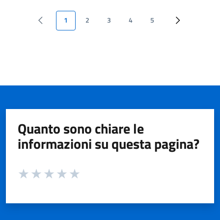
1
2
3
4
5
Quanto sono chiare le
informazioni su questa pagina?
Valuta da 1 a 5 stelle la pagina
Valuta 1 stelle su 5
Valuta 2 stelle su 5
Valuta 3 stelle su 5
Valuta 4 stelle su 5
Valuta 5 stelle su 5