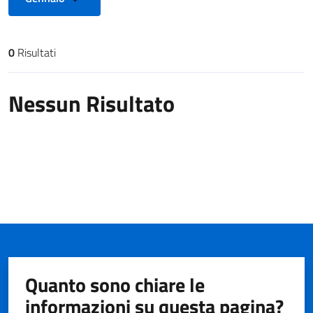
0
Risultati
Risultati di ricerca
Nessun Risultato
Quanto sono chiare le
informazioni su questa pagina?