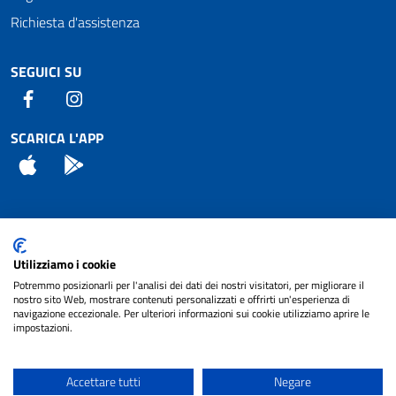
Richiesta d'assistenza
SEGUICI SU
Facebook
Instagram
SCARICA L'APP
App Store
Android
Attuazione Misure PNRR
Utilizziamo i cookie
Piano di miglioramento del sito
Potremmo posizionarli per l'analisi dei dati dei nostri visitatori, per migliorare il
nostro sito Web, mostrare contenuti personalizzati e offrirti un'esperienza di
navigazione eccezionale. Per ulteriori informazioni sui cookie utilizziamo aprire le
impostazioni.
© 2024 Comune di Pignataro Interamna | sito a
Privacy
cura di
NET SMART
Accettare tutti
Negare
Note legali