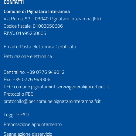
CONTATTI
Comune di Pignataro Interamna
Via Roma, 57 - 03040 Pignataro Interamna (FR)
Codice fiscale: 81003050606
P.IVA: 01495250605
Email e Posta elettronica Certificata
Fatturazione elettronica
Numeri utili
Centralino: +39 0776 949012
Fax: +39 0776 949306
PEC: comune.pignataroint.servizigenerali@certipec.it
Protocollo PEC:
protocollo@pec.comune.pignatarointeramna.fr.it
Leggi le FAQ
Prenotazione appuntamento
Segnalazione disservizio