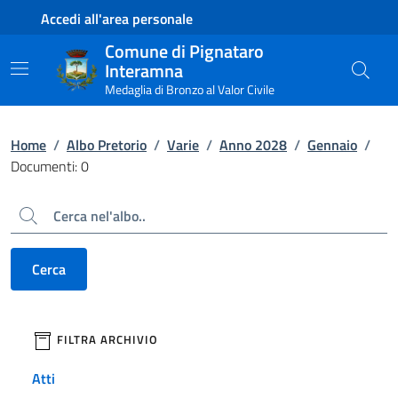
Contenuto principale
Piede di pagina
Accedi all'area personale
Comune di Pignataro
Interamna
Medaglia di Bronzo al Valor Civile
Home
/
Albo Pretorio
/
Varie
/
Anno 2028
/
Gennaio
/
Documenti: 0
Cerca
Cerca
filtri da applicare
FILTRA ARCHIVIO
Atti