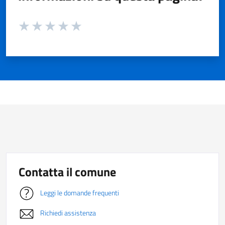
Valuta da 1 a 5 stelle la pagina
Valuta 1 stelle su 5
Valuta 2 stelle su 5
Valuta 3 stelle su 5
Valuta 4 stelle su 5
Valuta 5 stelle su 5
Contatta il comune
Leggi le domande frequenti
Richiedi assistenza