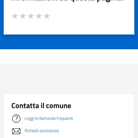
Valuta da 1 a 5 stelle la pagina
Valuta 1 stelle su 5
Valuta 2 stelle su 5
Valuta 3 stelle su 5
Valuta 4 stelle su 5
Valuta 5 stelle su 5
Contatta il comune
Leggi le domande frequenti
Richiedi assistenza