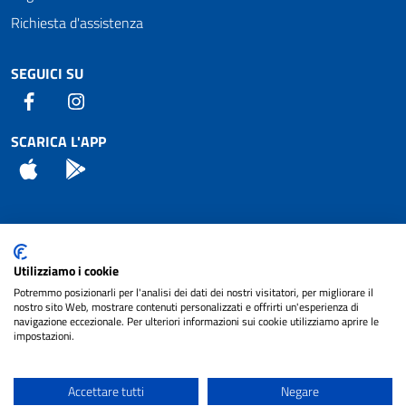
Richiesta d'assistenza
SEGUICI SU
Facebook
Instagram
SCARICA L'APP
App Store
Android
Attuazione Misure PNRR
Utilizziamo i cookie
Piano di miglioramento del sito
Potremmo posizionarli per l'analisi dei dati dei nostri visitatori, per migliorare il
nostro sito Web, mostrare contenuti personalizzati e offrirti un'esperienza di
navigazione eccezionale. Per ulteriori informazioni sui cookie utilizziamo aprire le
impostazioni.
© 2024 Comune di Pignataro Interamna | sito a
Privacy
cura di
NET SMART
Accettare tutti
Negare
Note legali