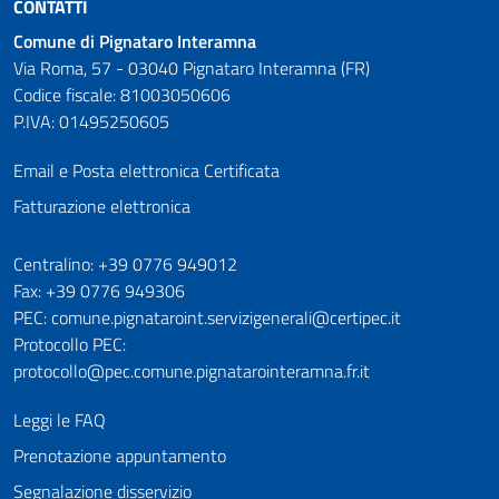
CONTATTI
Comune di Pignataro Interamna
Via Roma, 57 - 03040 Pignataro Interamna (FR)
Codice fiscale: 81003050606
P.IVA: 01495250605
Email e Posta elettronica Certificata
Fatturazione elettronica
Numeri utili
Centralino: +39 0776 949012
Fax: +39 0776 949306
PEC: comune.pignataroint.servizigenerali@certipec.it
Protocollo PEC:
protocollo@pec.comune.pignatarointeramna.fr.it
Leggi le FAQ
Prenotazione appuntamento
Segnalazione disservizio