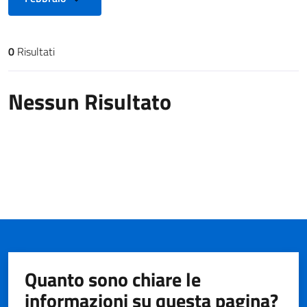
0
Risultati
Risultati di ricerca
Nessun Risultato
Quanto sono chiare le
informazioni su questa pagina?