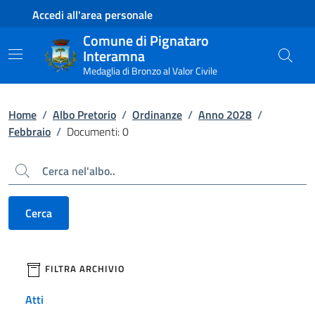
Contenuto principale
Piede di pagina
Accedi all'area personale
Comune di Pignataro
Interamna
Medaglia di Bronzo al Valor Civile
Home
/
Albo Pretorio
/
Ordinanze
/
Anno 2028
/
Febbraio
/
Documenti: 0
Cerca
Cerca
filtri da applicare
FILTRA ARCHIVIO
Atti