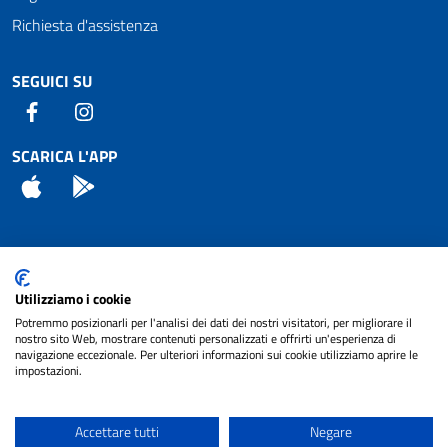
Richiesta d'assistenza
SEGUICI SU
Facebook
Instagram
SCARICA L'APP
App Store
Android
Attuazione Misure PNRR
Utilizziamo i cookie
Piano di miglioramento del sito
Potremmo posizionarli per l'analisi dei dati dei nostri visitatori, per migliorare il
nostro sito Web, mostrare contenuti personalizzati e offrirti un'esperienza di
navigazione eccezionale. Per ulteriori informazioni sui cookie utilizziamo aprire le
impostazioni.
© 2024 Comune di Pignataro Interamna | sito a
Privacy
cura di
NET SMART
Accettare tutti
Negare
Note legali