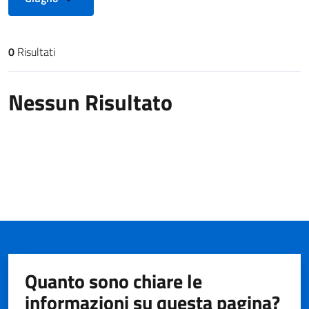
0
Risultati
Risultati di ricerca
Nessun Risultato
Quanto sono chiare le
informazioni su questa pagina?