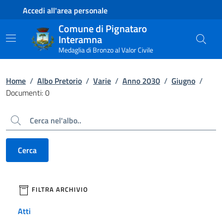
Contenuto principale
Piede di pagina
Accedi all'area personale
Comune di Pignataro
Interamna
Medaglia di Bronzo al Valor Civile
Home
/
Albo Pretorio
/
Varie
/
Anno 2030
/
Giugno
/
Documenti: 0
Cerca
Cerca
filtri da applicare
FILTRA ARCHIVIO
Atti