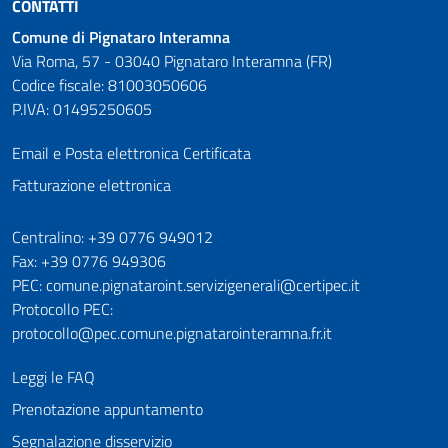
CONTATTI
Comune di Pignataro Interamna
Via Roma, 57 - 03040 Pignataro Interamna (FR)
Codice fiscale: 81003050606
P.IVA: 01495250605
Email e Posta elettronica Certificata
Fatturazione elettronica
Numeri utili
Centralino: +39 0776 949012
Fax: +39 0776 949306
PEC: comune.pignataroint.servizigenerali@certipec.it
Protocollo PEC:
protocollo@pec.comune.pignatarointeramna.fr.it
Leggi le FAQ
Prenotazione appuntamento
Segnalazione disservizio