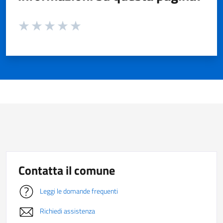
Valuta da 1 a 5 stelle la pagina
Valuta 1 stelle su 5
Valuta 2 stelle su 5
Valuta 3 stelle su 5
Valuta 4 stelle su 5
Valuta 5 stelle su 5
Contatta il comune
Leggi le domande frequenti
Richiedi assistenza