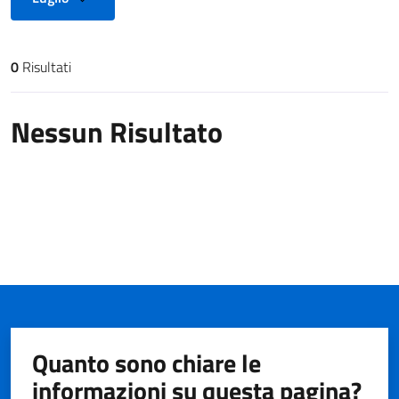
0
Risultati
Risultati di ricerca
Nessun Risultato
Quanto sono chiare le
informazioni su questa pagina?