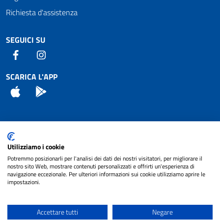
Richiesta d'assistenza
SEGUICI SU
Facebook
Instagram
SCARICA L'APP
App Store
Android
Attuazione Misure PNRR
Utilizziamo i cookie
Piano di miglioramento del sito
Potremmo posizionarli per l'analisi dei dati dei nostri visitatori, per migliorare il
nostro sito Web, mostrare contenuti personalizzati e offrirti un'esperienza di
navigazione eccezionale. Per ulteriori informazioni sui cookie utilizziamo aprire le
impostazioni.
© 2024 Comune di Pignataro Interamna | sito a
Privacy
cura di
NET SMART
Accettare tutti
Negare
Note legali