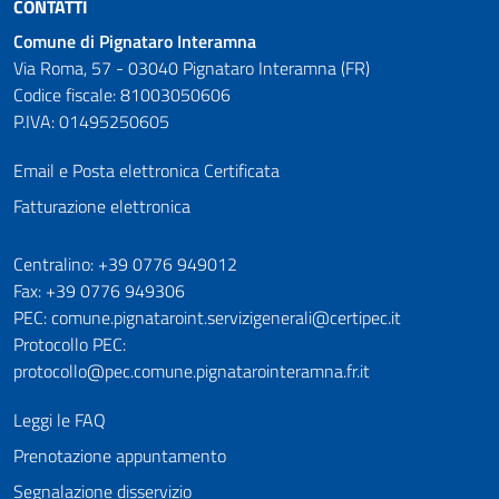
CONTATTI
Comune di Pignataro Interamna
Via Roma, 57 - 03040 Pignataro Interamna (FR)
Codice fiscale: 81003050606
P.IVA: 01495250605
Email e Posta elettronica Certificata
Fatturazione elettronica
Numeri utili
Centralino: +39 0776 949012
Fax: +39 0776 949306
PEC: comune.pignataroint.servizigenerali@certipec.it
Protocollo PEC:
protocollo@pec.comune.pignatarointeramna.fr.it
Leggi le FAQ
Prenotazione appuntamento
Segnalazione disservizio