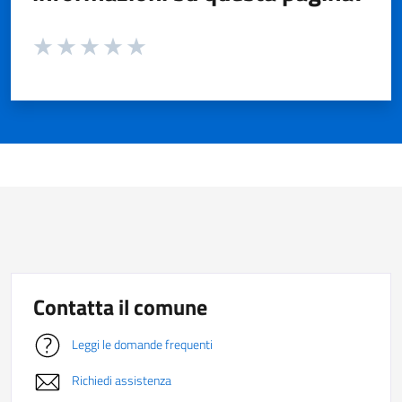
Valuta da 1 a 5 stelle la pagina
Valuta 1 stelle su 5
Valuta 2 stelle su 5
Valuta 3 stelle su 5
Valuta 4 stelle su 5
Valuta 5 stelle su 5
Contatta il comune
Leggi le domande frequenti
Richiedi assistenza