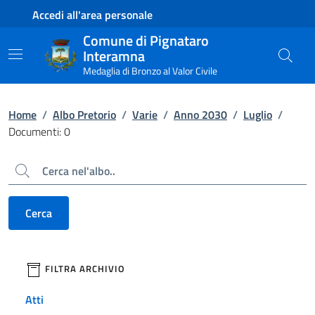
Contenuto principale
Piede di pagina
Accedi all'area personale
Comune di Pignataro
Interamna
Medaglia di Bronzo al Valor Civile
Home
/
Albo Pretorio
/
Varie
/
Anno 2030
/
Luglio
/
Documenti: 0
Cerca
Cerca
filtri da applicare
FILTRA ARCHIVIO
Atti