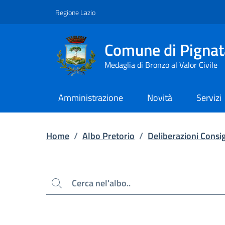
Contenuto principale
Piede di pagina
Regione Lazio
Comune di Pignat
Medaglia di Bronzo al Valor Civile
Amministrazione
Novità
Servizi
Home
/
Albo Pretorio
/
Deliberazioni Consig
Cerca