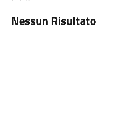
Risultati di ricerca
Nessun Risultato