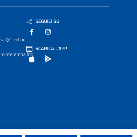
SEGUICI SU
Facebook
Instagram
rali@certipec.it
SCARICA L'APP
ointeramna.fr.it
App Store
Android