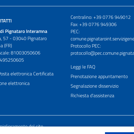
Numeri utili
Centralino: +39 0776 949012
TATTI
Fax: +39 0776 949306
di Pignataro Interamna
PEC:
, 57 - 03040 Pignataro
comune.pignataroint.servizigene
a (FR)
Protocollo PEC:
iscale: 81003050606
protocollo@pec.comune.pignatar
01495250605
Leggi le FAQ
osta elettronica Certificata
Prenotazione appuntamento
one elettronica
Segnalazione disservizio
Richiesta d'assistenza
miglioramento del sito