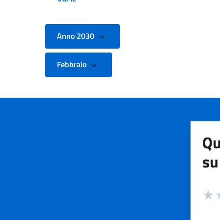
Anno 2030
Febbraio
Qu
su
Valuta
Valut
V