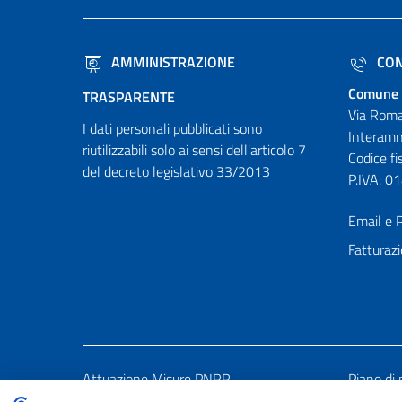
AMMINISTRAZIONE
CON
Comune 
TRASPARENTE
Via Roma
I dati personali pubblicati sono
Interamn
riutilizzabili solo ai sensi dell'articolo 7
Codice f
del decreto legislativo 33/2013
P.IVA: 
Email e P
Fatturazi
Attuazione Misure PNRR
Piano di 