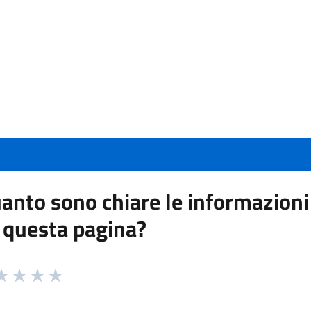
anto sono chiare le informazioni
 questa pagina?
 da 1 a 5 stelle la pagina
a 1 stelle su 5
aluta 2 stelle su 5
Valuta 3 stelle su 5
Valuta 4 stelle su 5
Valuta 5 stelle su 5