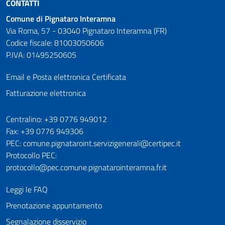
CONTATTI
Comune di Pignataro Interamna
Via Roma, 57 - 03040 Pignataro Interamna (FR)
Codice fiscale: 81003050606
P.IVA: 01495250605
Email e Posta elettronica Certificata
Fatturazione elettronica
Numeri utili
Centralino: +39 0776 949012
Fax: +39 0776 949306
PEC: comune.pignataroint.servizigenerali@certipec.it
Protocollo PEC:
protocollo@pec.comune.pignatarointeramna.fr.it
Leggi le FAQ
Prenotazione appuntamento
Segnalazione disservizio