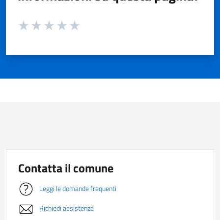
Valuta da 1 a 5 stelle la pagina
Valuta 1 stelle su 5
Valuta 2 stelle su 5
Valuta 3 stelle su 5
Valuta 4 stelle su 5
Valuta 5 stelle su 5
Contatta il comune
Leggi le domande frequenti
Richiedi assistenza