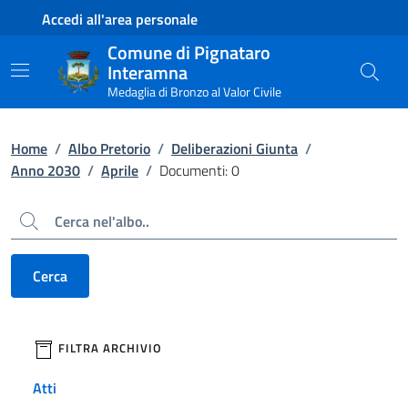
Contenuto principale
Piede di pagina
Accedi all'area personale
Comune di Pignataro
Interamna
Medaglia di Bronzo al Valor Civile
Home
/
Albo Pretorio
/
Deliberazioni Giunta
/
Anno 2030
/
Aprile
/
Documenti: 0
Cerca
Cerca
filtri da applicare
FILTRA ARCHIVIO
Atti