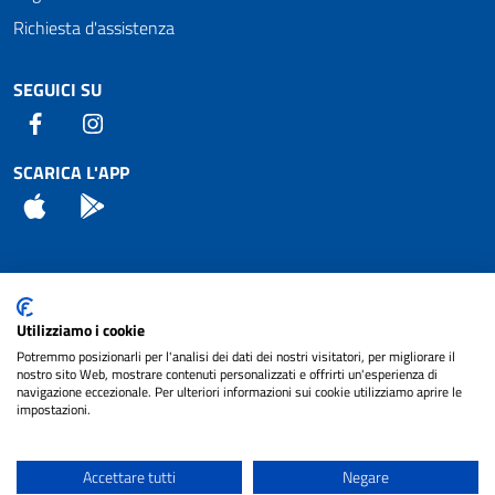
Richiesta d'assistenza
SEGUICI SU
Facebook
Instagram
SCARICA L'APP
App Store
Android
Attuazione Misure PNRR
Utilizziamo i cookie
Piano di miglioramento del sito
Potremmo posizionarli per l'analisi dei dati dei nostri visitatori, per migliorare il
nostro sito Web, mostrare contenuti personalizzati e offrirti un'esperienza di
navigazione eccezionale. Per ulteriori informazioni sui cookie utilizziamo aprire le
impostazioni.
© 2024 Comune di Pignataro Interamna | sito a
Privacy
cura di
NET SMART
Accettare tutti
Negare
Note legali