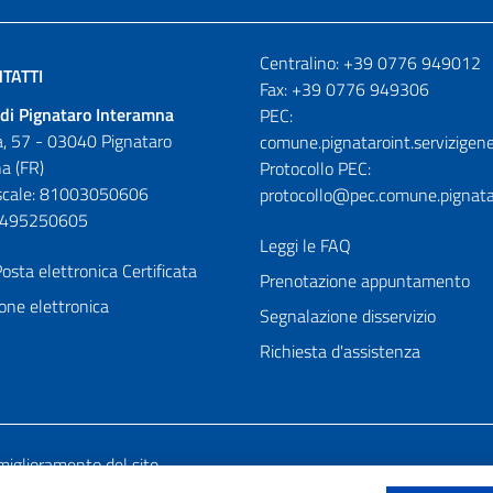
Numeri utili
Centralino: +39 0776 949012
TATTI
Fax: +39 0776 949306
di Pignataro Interamna
PEC:
, 57 - 03040 Pignataro
comune.pignataroint.servizigene
a (FR)
Protocollo PEC:
iscale: 81003050606
protocollo@pec.comune.pignatar
01495250605
Leggi le FAQ
osta elettronica Certificata
Prenotazione appuntamento
one elettronica
Segnalazione disservizio
Richiesta d'assistenza
miglioramento del sito