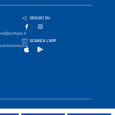
SEGUICI SU
Facebook
Instagram
rali@certipec.it
SCARICA L'APP
ointeramna.fr.it
App Store
Android