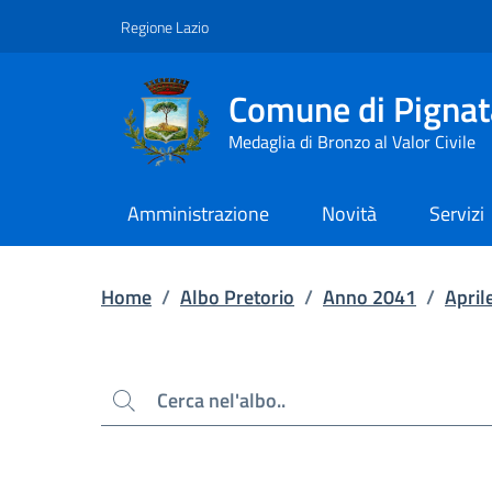
Contenuto principale
Piede di pagina
Regione Lazio
Comune di Pignat
Medaglia di Bronzo al Valor Civile
Amministrazione
Novità
Servizi
Home
/
Albo Pretorio
/
Anno 2041
/
April
Cerca