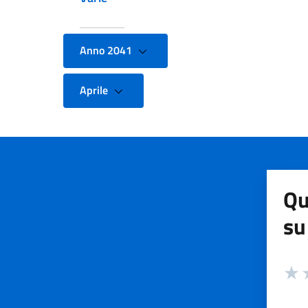
Anno 2041
Aprile
Qu
su
Valuta
Valut
V