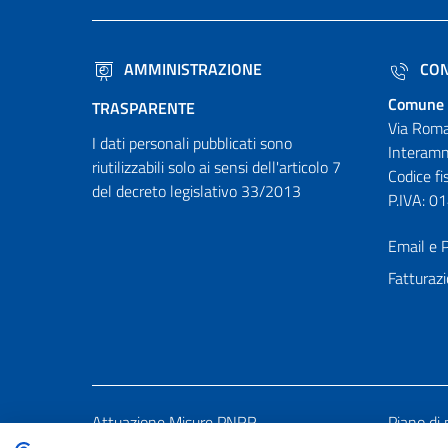
AMMINISTRAZIONE
CON
Comune 
TRASPARENTE
Via Roma
I dati personali pubblicati sono
Interamn
riutilizzabili solo ai sensi dell'articolo 7
Codice f
del decreto legislativo 33/2013
P.IVA: 
Email e P
Fatturazi
Attuazione Misure PNRR
Piano di 