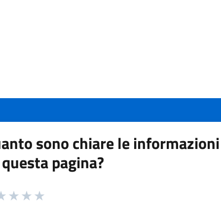
anto sono chiare le informazioni
 questa pagina?
 da 1 a 5 stelle la pagina
a 1 stelle su 5
aluta 2 stelle su 5
Valuta 3 stelle su 5
Valuta 4 stelle su 5
Valuta 5 stelle su 5