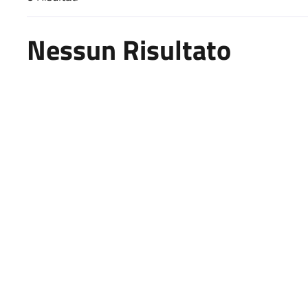
Risultati di ricerca
Nessun Risultato