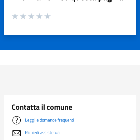
Valuta da 1 a 5 stelle la pagina
Valuta 1 stelle su 5
Valuta 2 stelle su 5
Valuta 3 stelle su 5
Valuta 4 stelle su 5
Valuta 5 stelle su 5
Contatta il comune
Leggi le domande frequenti
Richiedi assistenza