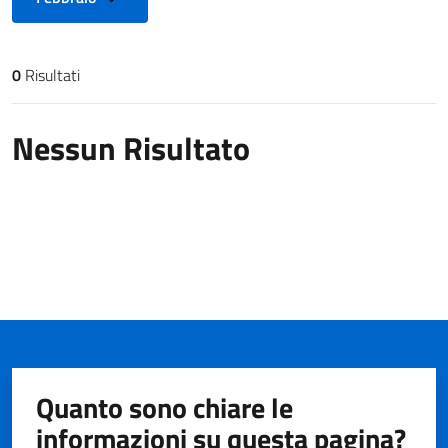
0
Risultati
Risultati di ricerca
Nessun Risultato
Quanto sono chiare le
informazioni su questa pagina?