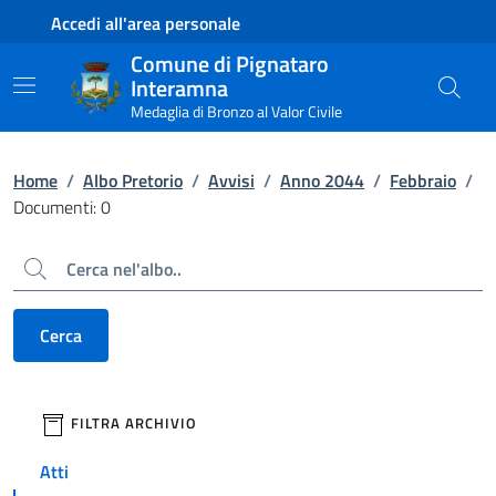
Contenuto principale
Piede di pagina
Accedi all'area personale
Comune di Pignataro
Interamna
Medaglia di Bronzo al Valor Civile
Home
/
Albo Pretorio
/
Avvisi
/
Anno 2044
/
Febbraio
/
Documenti: 0
Cerca
Cerca
filtri da applicare
FILTRA ARCHIVIO
Atti