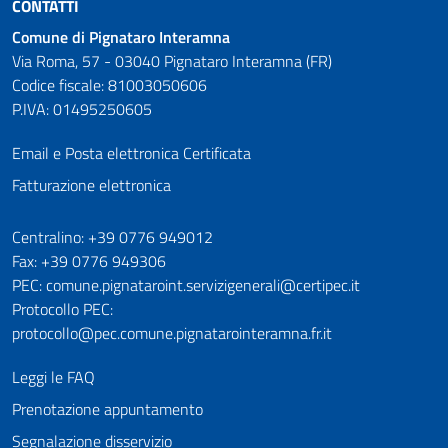
CONTATTI
Comune di Pignataro Interamna
Via Roma, 57 - 03040 Pignataro Interamna (FR)
Codice fiscale: 81003050606
P.IVA: 01495250605
Email e Posta elettronica Certificata
Fatturazione elettronica
Numeri utili
Centralino: +39 0776 949012
Fax: +39 0776 949306
PEC: comune.pignataroint.servizigenerali@certipec.it
Protocollo PEC:
protocollo@pec.comune.pignatarointeramna.fr.it
Leggi le FAQ
Prenotazione appuntamento
Segnalazione disservizio