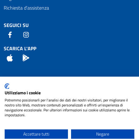
Richiesta d'assistenza
SEGUICI SU
Facebook
Instagram
SCARICA L'APP
App Store
Android
Attuazione Misure PNRR
Utilizziamo i cookie
Piano di miglioramento del sito
Potremmo posizionarli per l'analisi dei dati dei nostri visitatori, per migliorare il
nostro sito Web, mostrare contenuti personalizzati e offrirti un'esperienza di
navigazione eccezionale. Per ulteriori informazioni sui cookie utilizziamo aprire le
impostazioni.
© 2024 Comune di Pignataro Interamna | sito a
Privacy
cura di
NET SMART
Accettare tutti
Negare
Note legali