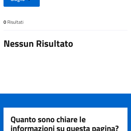
0
Risultati
Risultati di ricerca
Nessun Risultato
Quanto sono chiare le
informazioni su questa pagina?