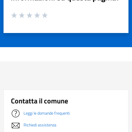
Valuta da 1 a 5 stelle la pagina
Valuta 1 stelle su 5
Valuta 2 stelle su 5
Valuta 3 stelle su 5
Valuta 4 stelle su 5
Valuta 5 stelle su 5
Contatta il comune
Leggi le domande frequenti
Richiedi assistenza