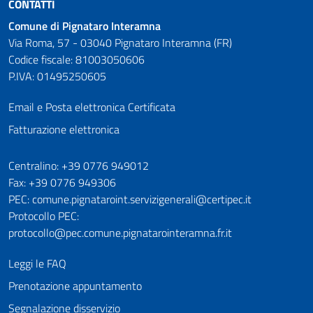
CONTATTI
Comune di Pignataro Interamna
Via Roma, 57 - 03040 Pignataro Interamna (FR)
Codice fiscale: 81003050606
P.IVA: 01495250605
Email e Posta elettronica Certificata
Fatturazione elettronica
Numeri utili
Centralino: +39 0776 949012
Fax: +39 0776 949306
PEC: comune.pignataroint.servizigenerali@certipec.it
Protocollo PEC:
protocollo@pec.comune.pignatarointeramna.fr.it
Leggi le FAQ
Prenotazione appuntamento
Segnalazione disservizio