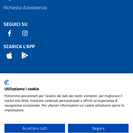
Richiesta d'assistenza
SEGUICI SU
Facebook
Instagram
SCARICA L'APP
App Store
Android
Attuazione Misure PNRR
Utilizziamo i cookie
Piano di miglioramento del sito
Potremmo posizionarli per l'analisi dei dati dei nostri visitatori, per migliorare il
nostro sito Web, mostrare contenuti personalizzati e offrirti un'esperienza di
navigazione eccezionale. Per ulteriori informazioni sui cookie utilizziamo aprire le
impostazioni.
© 2024 Comune di Pignataro Interamna | sito a
Privacy
cura di
NET SMART
Accettare tutti
Negare
Note legali