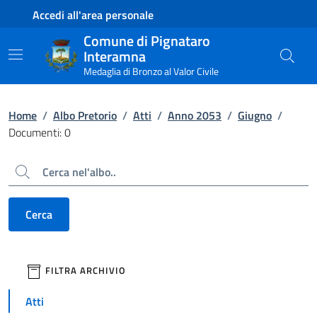
Contenuto principale
Piede di pagina
Accedi all'area personale
Comune di Pignataro
Interamna
Medaglia di Bronzo al Valor Civile
Home
/
Albo Pretorio
/
Atti
/
Anno 2053
/
Giugno
/
Documenti: 0
Cerca
Cerca
filtri da applicare
FILTRA ARCHIVIO
Atti