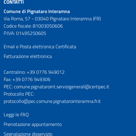
CONTATTI
Comune di Pignataro Interamna
Via Roma, 57 - 03040 Pignataro Interamna (FR)
Codice fiscale: 81003050606
P.IVA: 01495250605
Email e Posta elettronica Certificata
Fatturazione elettronica
Numeri utili
Centralino: +39 0776 949012
Fax: +39 0776 949306
PEC: comune.pignataroint.servizigenerali@certipec.it
Protocollo PEC:
protocollo@pec.comune.pignatarointeramna.fr.it
Leggi le FAQ
Prenotazione appuntamento
Segnalazione disservizio