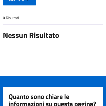
0
Risultati
Risultati di ricerca
Nessun Risultato
Quanto sono chiare le
informazioni su questa pagina?