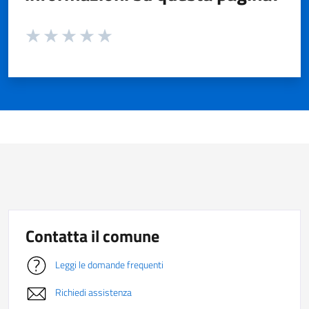
Valuta da 1 a 5 stelle la pagina
Valuta 1 stelle su 5
Valuta 2 stelle su 5
Valuta 3 stelle su 5
Valuta 4 stelle su 5
Valuta 5 stelle su 5
Contatta il comune
Leggi le domande frequenti
Richiedi assistenza