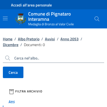
Contenuto principale
Piede di pagina
Accedi all'area personale
Comune di Pignataro
Interamna
Medaglia di Bronzo al Valor Civile
Home
/
Albo Pretorio
/
Avvisi
/
Anno 2053
/
Dicembre
/
Documenti: 0
Cerca
Cerca
filtri da applicare
FILTRA ARCHIVIO
Atti