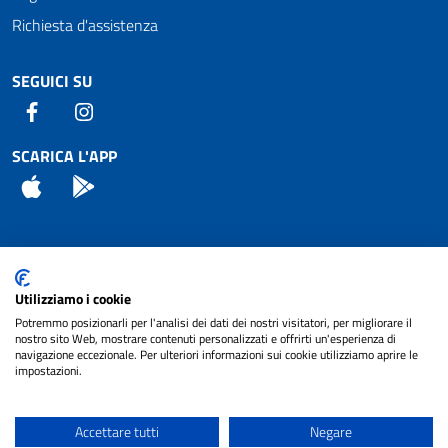
Richiesta d'assistenza
SEGUICI SU
Facebook
Instagram
SCARICA L'APP
App Store
Android
Attuazione Misure PNRR
Utilizziamo i cookie
Piano di miglioramento del sito
Potremmo posizionarli per l'analisi dei dati dei nostri visitatori, per migliorare il
nostro sito Web, mostrare contenuti personalizzati e offrirti un'esperienza di
navigazione eccezionale. Per ulteriori informazioni sui cookie utilizziamo aprire le
impostazioni.
© 2024 Comune di Pignataro Interamna | sito a
Privacy
cura di
NET SMART
Accettare tutti
Negare
Note legali