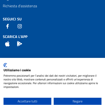
Richiesta d'assistenza
SEGUICI SU
Facebook
Instagram
SCARICA L'APP
App Store
Android
Attuazione Misure PNRR
Utilizziamo i cookie
Piano di miglioramento del sito
Potremmo posizionarli per l'analisi dei dati dei nostri visitatori, per migliorare il
nostro sito Web, mostrare contenuti personalizzati e offrirti un'esperienza di
navigazione eccezionale. Per ulteriori informazioni sui cookie utilizziamo aprire le
impostazioni.
© 2024 Comune di Pignataro Interamna | sito a
Privacy
cura di
NET SMART
Accettare tutti
Negare
Note legali