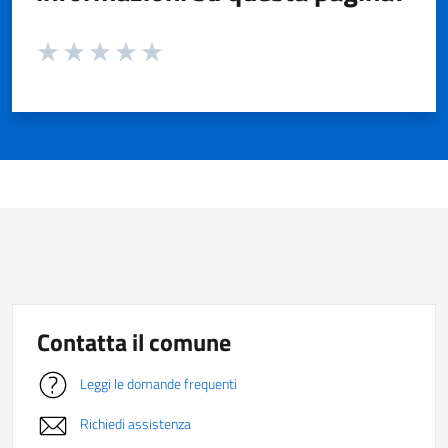
Valuta da 1 a 5 stelle la pagina
Valuta 1 stelle su 5
Valuta 2 stelle su 5
Valuta 3 stelle su 5
Valuta 4 stelle su 5
Valuta 5 stelle su 5
Contatta il comune
Leggi le domande frequenti
Richiedi assistenza