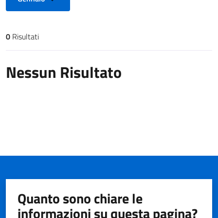
0
Risultati
Risultati di ricerca
Nessun Risultato
Quanto sono chiare le
informazioni su questa pagina?