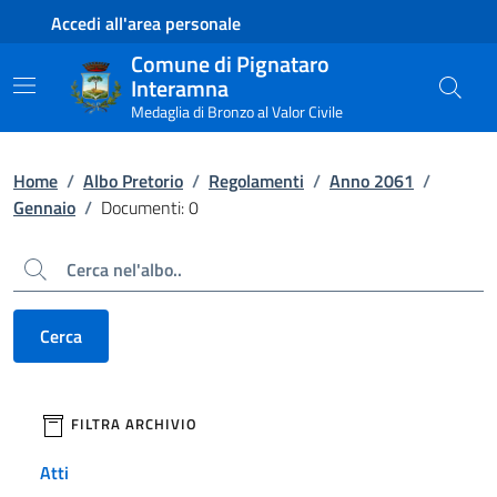
Contenuto principale
Piede di pagina
Accedi all'area personale
Comune di Pignataro
Interamna
Medaglia di Bronzo al Valor Civile
Home
/
Albo Pretorio
/
Regolamenti
/
Anno 2061
/
Gennaio
/
Documenti: 0
Cerca
Cerca
filtri da applicare
FILTRA ARCHIVIO
Atti