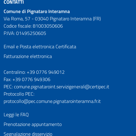
CONTATTI
Comune di Pignataro Interamna
Via Roma, 57 - 03040 Pignataro Interamna (FR)
Codice fiscale: 81003050606
P.IVA: 01495250605
Email e Posta elettronica Certificata
Fatturazione elettronica
Numeri utili
Centralino: +39 0776 949012
Fax: +39 0776 949306
PEC: comune.pignataroint.servizigenerali@certipec.it
Protocollo PEC:
protocollo@pec.comune.pignatarointeramna.fr.it
Leggi le FAQ
Prenotazione appuntamento
Segnalazione disservizio