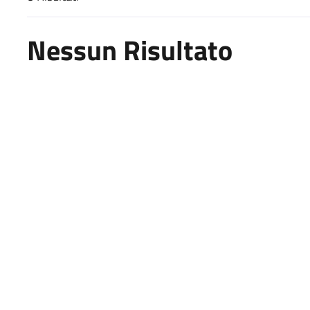
Risultati di ricerca
Nessun Risultato