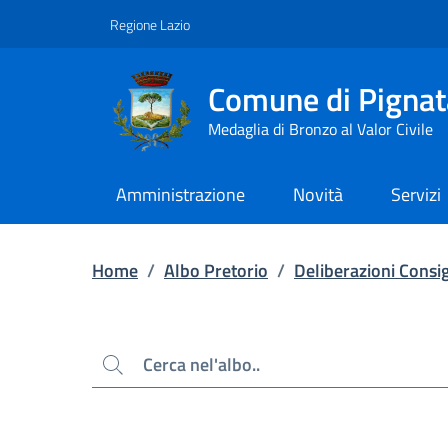
Contenuto principale
Piede di pagina
Regione Lazio
Comune di Pignat
Medaglia di Bronzo al Valor Civile
Amministrazione
Novità
Servizi
Home
/
Albo Pretorio
/
Deliberazioni Consig
Cerca