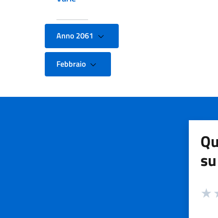
Anno 2061
Febbraio
Qu
su
Valuta
Valut
V