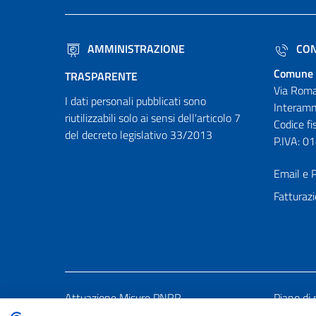
AMMINISTRAZIONE
CON
Comune 
TRASPARENTE
Via Roma
I dati personali pubblicati sono
Interamn
riutilizzabili solo ai sensi dell'articolo 7
Codice f
del decreto legislativo 33/2013
P.IVA: 
Email e P
Fatturazi
Attuazione Misure PNRR
Piano di 