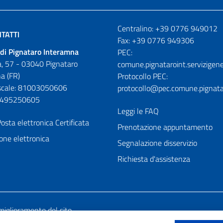
Numeri utili
Centralino: +39 0776 949012
TATTI
Fax: +39 0776 949306
di Pignataro Interamna
PEC:
, 57 - 03040 Pignataro
comune.pignataroint.servizigene
a (FR)
Protocollo PEC:
iscale: 81003050606
protocollo@pec.comune.pignatar
01495250605
Leggi le FAQ
osta elettronica Certificata
Prenotazione appuntamento
one elettronica
Segnalazione disservizio
Richiesta d'assistenza
miglioramento del sito