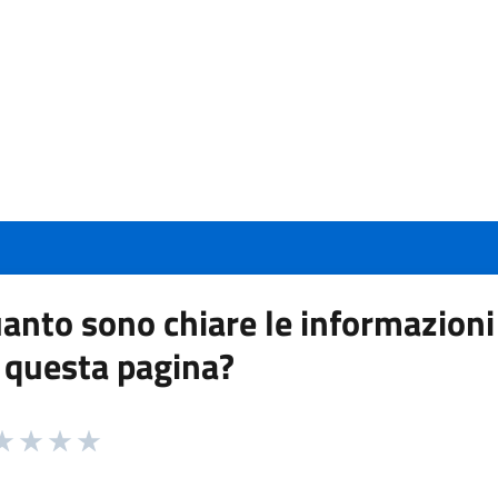
anto sono chiare le informazioni
 questa pagina?
 da 1 a 5 stelle la pagina
a 1 stelle su 5
aluta 2 stelle su 5
Valuta 3 stelle su 5
Valuta 4 stelle su 5
Valuta 5 stelle su 5