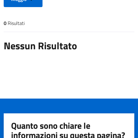
0
Risultati
Risultati di ricerca
Nessun Risultato
Quanto sono chiare le
informazioni su questa pagina?