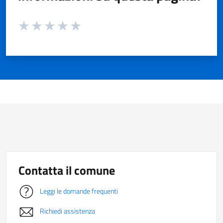
Valuta da 1 a 5 stelle la pagina
Valuta 1 stelle su 5
Valuta 2 stelle su 5
Valuta 3 stelle su 5
Valuta 4 stelle su 5
Valuta 5 stelle su 5
Contatta il comune
Leggi le domande frequenti
Richiedi assistenza