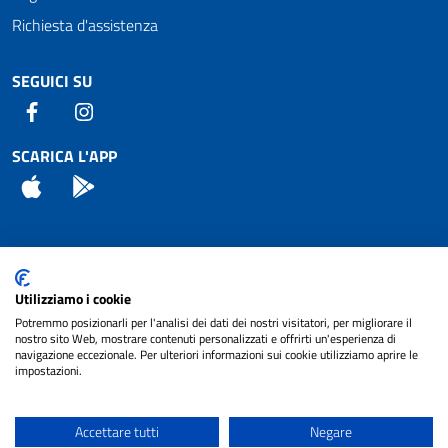
Richiesta d'assistenza
SEGUICI SU
Facebook
Instagram
SCARICA L'APP
App Store
Android
Attuazione Misure PNRR
Utilizziamo i cookie
Piano di miglioramento del sito
Potremmo posizionarli per l'analisi dei dati dei nostri visitatori, per migliorare il
nostro sito Web, mostrare contenuti personalizzati e offrirti un'esperienza di
navigazione eccezionale. Per ulteriori informazioni sui cookie utilizziamo aprire le
impostazioni.
© 2024 Comune di Pignataro Interamna | sito a
Privacy
cura di
NET SMART
Accettare tutti
Negare
Note legali