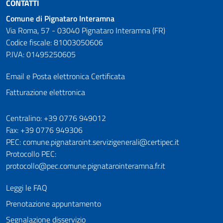
CONTATTI
Comune di Pignataro Interamna
Via Roma, 57 - 03040 Pignataro Interamna (FR)
Codice fiscale: 81003050606
P.IVA: 01495250605
Email e Posta elettronica Certificata
Fatturazione elettronica
Numeri utili
Centralino: +39 0776 949012
Fax: +39 0776 949306
PEC: comune.pignataroint.servizigenerali@certipec.it
Protocollo PEC:
protocollo@pec.comune.pignatarointeramna.fr.it
Leggi le FAQ
Prenotazione appuntamento
Segnalazione disservizio