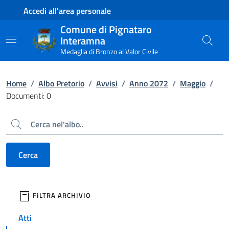
Contenuto principale
Piede di pagina
Accedi all'area personale
Comune di Pignataro
Interamna
Medaglia di Bronzo al Valor Civile
Home
/
Albo Pretorio
/
Avvisi
/
Anno 2072
/
Maggio
/
Documenti: 0
Cerca
Cerca
filtri da applicare
FILTRA ARCHIVIO
Atti