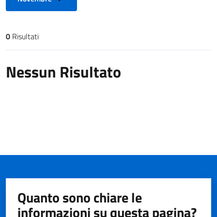
0
Risultati
Risultati di ricerca
Nessun Risultato
Quanto sono chiare le
informazioni su questa pagina?