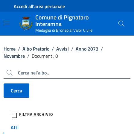
Contenuto principale
Piede di pagina
Accedi all'area personale
Comune di Pignataro
Interamna
Medaglia di Bronzo al Valor Civile
Home
/
Albo Pretorio
/
Avvisi
/
Anno 2073
/
Novembre
/
Documenti: 0
Cerca
Cerca
filtri da applicare
FILTRA ARCHIVIO
Atti