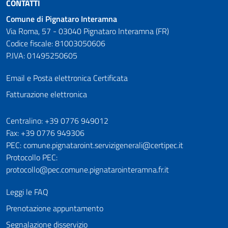
CONTATTI
Comune di Pignataro Interamna
Via Roma, 57 - 03040 Pignataro Interamna (FR)
Codice fiscale: 81003050606
P.IVA: 01495250605
Email e Posta elettronica Certificata
Fatturazione elettronica
Numeri utili
Centralino: +39 0776 949012
Fax: +39 0776 949306
PEC: comune.pignataroint.servizigenerali@certipec.it
Protocollo PEC:
protocollo@pec.comune.pignatarointeramna.fr.it
Leggi le FAQ
Prenotazione appuntamento
Segnalazione disservizio