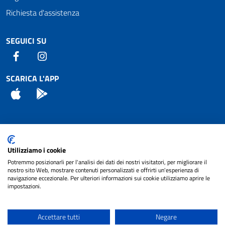
Richiesta d'assistenza
SEGUICI SU
Facebook
Instagram
SCARICA L'APP
App Store
Android
Attuazione Misure PNRR
Utilizziamo i cookie
Piano di miglioramento del sito
Potremmo posizionarli per l'analisi dei dati dei nostri visitatori, per migliorare il
nostro sito Web, mostrare contenuti personalizzati e offrirti un'esperienza di
navigazione eccezionale. Per ulteriori informazioni sui cookie utilizziamo aprire le
impostazioni.
© 2024 Comune di Pignataro Interamna | sito a
Privacy
cura di
NET SMART
Accettare tutti
Negare
Note legali