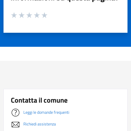
Valuta da 1 a 5 stelle la pagina
Valuta 1 stelle su 5
Valuta 2 stelle su 5
Valuta 3 stelle su 5
Valuta 4 stelle su 5
Valuta 5 stelle su 5
Contatta il comune
Leggi le domande frequenti
Richiedi assistenza