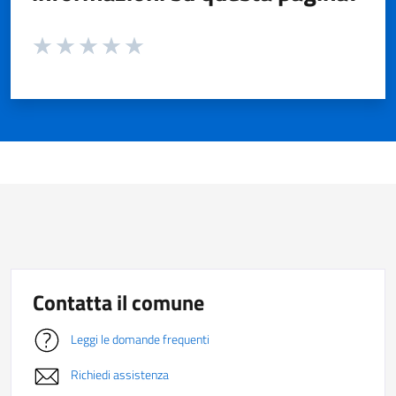
Valuta da 1 a 5 stelle la pagina
Valuta 1 stelle su 5
Valuta 2 stelle su 5
Valuta 3 stelle su 5
Valuta 4 stelle su 5
Valuta 5 stelle su 5
Contatta il comune
Leggi le domande frequenti
Richiedi assistenza