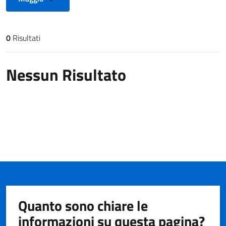
0
Risultati
Risultati di ricerca
Nessun Risultato
Quanto sono chiare le
informazioni su questa pagina?