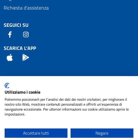
Richiesta d'assistenza
SEGUICI SU
Facebook
Instagram
SCARICA L'APP
App Store
Android
Attuazione Misure PNRR
Utilizziamo i cookie
Piano di miglioramento del sito
Potremmo posizionarli per l'analisi dei dati dei nostri visitatori, per migliorare il
nostro sito Web, mostrare contenuti personalizzati e offrirti un'esperienza di
navigazione eccezionale. Per ulteriori informazioni sui cookie utilizziamo aprire le
impostazioni.
© 2024 Comune di Pignataro Interamna | sito a
Privacy
cura di
NET SMART
Accettare tutti
Negare
Note legali