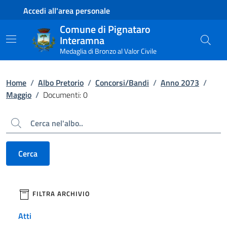
Contenuto principale
Piede di pagina
Accedi all'area personale
Comune di Pignataro
Interamna
Medaglia di Bronzo al Valor Civile
Home
/
Albo Pretorio
/
Concorsi/Bandi
/
Anno 2073
/
Maggio
/
Documenti: 0
Cerca
Cerca
filtri da applicare
FILTRA ARCHIVIO
Atti