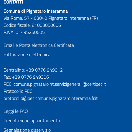
CONTATTI
Comune di Pignataro Interamna
Via Roma, 57 - 03040 Pignataro Interamna (FR)
Codice fiscale: 81003050606
P.IVA: 01495250605
Email e Posta elettronica Certificata
Fatturazione elettronica
Numeri utili
Centralino: +39 0776 949012
Fax: +39 0776 949306
PEC: comune.pignataroint.servizigenerali@certipec.it
Protocollo PEC:
protocollo@pec.comune.pignatarointeramna.fr.it
Leggi le FAQ
Prenotazione appuntamento
Segnalazione disservizio