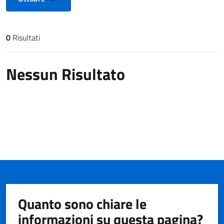
0
Risultati
Risultati di ricerca
Nessun Risultato
Quanto sono chiare le
informazioni su questa pagina?