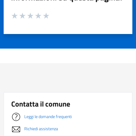
Valuta da 1 a 5 stelle la pagina
Valuta 1 stelle su 5
Valuta 2 stelle su 5
Valuta 3 stelle su 5
Valuta 4 stelle su 5
Valuta 5 stelle su 5
Contatta il comune
Leggi le domande frequenti
Richiedi assistenza