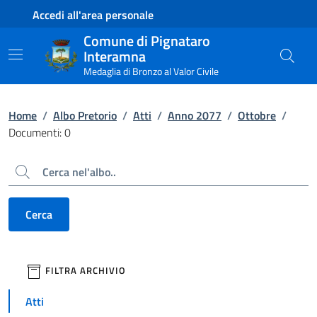
Contenuto principale
Piede di pagina
Accedi all'area personale
Comune di Pignataro
Interamna
Medaglia di Bronzo al Valor Civile
Home
/
Albo Pretorio
/
Atti
/
Anno 2077
/
Ottobre
/
Documenti: 0
Cerca
Cerca
filtri da applicare
FILTRA ARCHIVIO
Atti