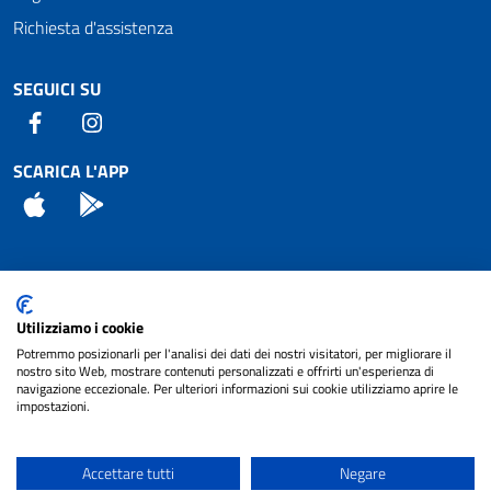
Richiesta d'assistenza
SEGUICI SU
Facebook
Instagram
SCARICA L'APP
App Store
Android
Attuazione Misure PNRR
Utilizziamo i cookie
Piano di miglioramento del sito
Potremmo posizionarli per l'analisi dei dati dei nostri visitatori, per migliorare il
nostro sito Web, mostrare contenuti personalizzati e offrirti un'esperienza di
navigazione eccezionale. Per ulteriori informazioni sui cookie utilizziamo aprire le
impostazioni.
© 2024 Comune di Pignataro Interamna | sito a
Privacy
cura di
NET SMART
Accettare tutti
Negare
Note legali