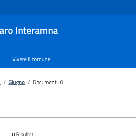
aro Interamna
Vivere il comune
7
/
Giugno
/
Documenti: 0
0
Risultati