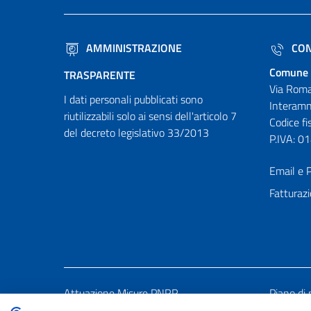
AMMINISTRAZIONE
CON
Comune 
TRASPARENTE
Via Roma
I dati personali pubblicati sono
Interamn
riutilizzabili solo ai sensi dell'articolo 7
Codice f
del decreto legislativo 33/2013
P.IVA: 
Email e P
Fatturazi
Attuazione Misure PNRR
Piano di 