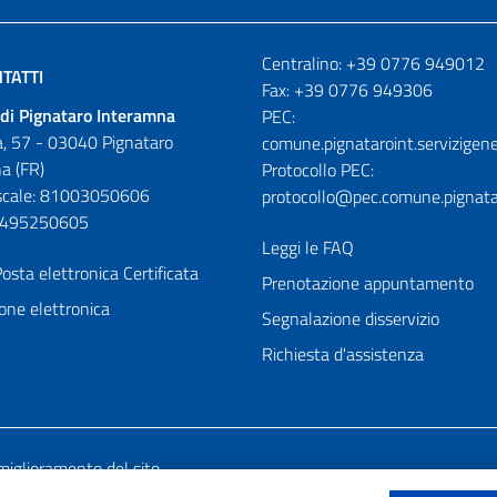
Numeri utili
Centralino: +39 0776 949012
TATTI
Fax: +39 0776 949306
di Pignataro Interamna
PEC:
, 57 - 03040 Pignataro
comune.pignataroint.servizigene
a (FR)
Protocollo PEC:
iscale: 81003050606
protocollo@pec.comune.pignatar
01495250605
Leggi le FAQ
osta elettronica Certificata
Prenotazione appuntamento
one elettronica
Segnalazione disservizio
Richiesta d'assistenza
miglioramento del sito