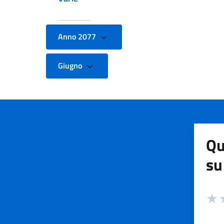
Anno 2077
Giugno
Qu
su
Valuta
Valut
V