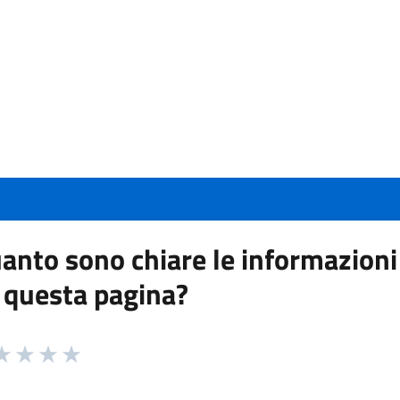
anto sono chiare le informazioni
 questa pagina?
 da 1 a 5 stelle la pagina
a 1 stelle su 5
aluta 2 stelle su 5
Valuta 3 stelle su 5
Valuta 4 stelle su 5
Valuta 5 stelle su 5