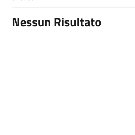
Risultati di ricerca
Nessun Risultato