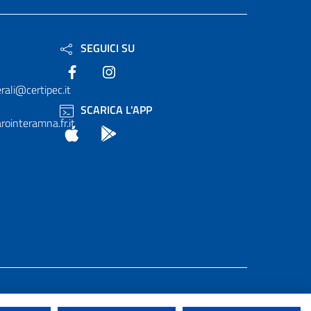
SEGUICI SU
Facebook
Instagram
rali@certipec.it
SCARICA L'APP
ointeramna.fr.it
App Store
Android