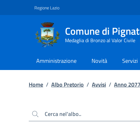
Contenuto principale
Piede di pagina
Regione Lazio
Comune di Pignat
Medaglia di Bronzo al Valor Civile
Amministrazione
Novità
Servizi
Home
/
Albo Pretorio
/
Avvisi
/
Anno 207
Cerca