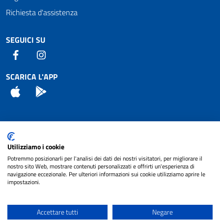
Richiesta d'assistenza
SEGUICI SU
Facebook
Instagram
SCARICA L'APP
App Store
Android
Attuazione Misure PNRR
Utilizziamo i cookie
Piano di miglioramento del sito
Potremmo posizionarli per l'analisi dei dati dei nostri visitatori, per migliorare il
nostro sito Web, mostrare contenuti personalizzati e offrirti un'esperienza di
navigazione eccezionale. Per ulteriori informazioni sui cookie utilizziamo aprire le
impostazioni.
© 2024 Comune di Pignataro Interamna | sito a
Privacy
cura di
NET SMART
Accettare tutti
Negare
Note legali