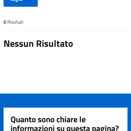
0
Risultati
Risultati di ricerca
Nessun Risultato
Quanto sono chiare le
informazioni su questa pagina?