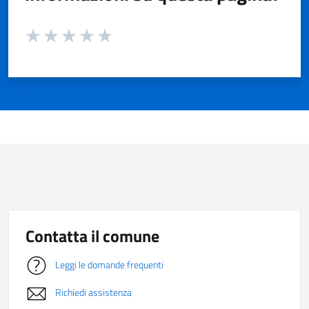
Valuta da 1 a 5 stelle la pagina
Valuta 1 stelle su 5
Valuta 2 stelle su 5
Valuta 3 stelle su 5
Valuta 4 stelle su 5
Valuta 5 stelle su 5
Contatta il comune
Leggi le domande frequenti
Richiedi assistenza