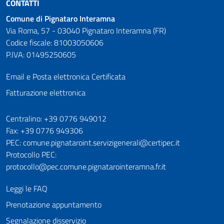
CONTATTI
Comune di Pignataro Interamna
Via Roma, 57 - 03040 Pignataro Interamna (FR)
Codice fiscale: 81003050606
P.IVA: 01495250605
Email e Posta elettronica Certificata
Fatturazione elettronica
Numeri utili
Centralino: +39 0776 949012
Fax: +39 0776 949306
PEC: comune.pignataroint.servizigenerali@certipec.it
Protocollo PEC:
protocollo@pec.comune.pignatarointeramna.fr.it
Leggi le FAQ
Prenotazione appuntamento
Segnalazione disservizio