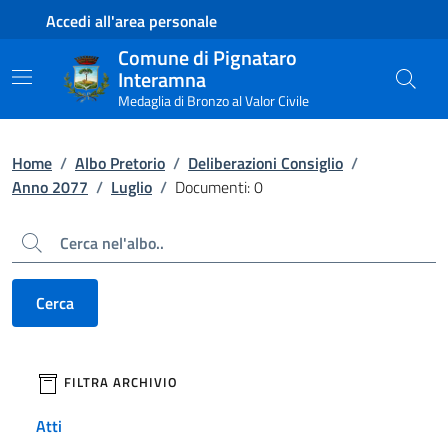
Contenuto principale
Piede di pagina
Accedi all'area personale
Comune di Pignataro
Interamna
Medaglia di Bronzo al Valor Civile
Home
/
Albo Pretorio
/
Deliberazioni Consiglio
/
Anno 2077
/
Luglio
/
Documenti: 0
Cerca
Cerca
filtri da applicare
FILTRA ARCHIVIO
Atti