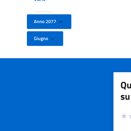
Anno 2077
Giugno
Qu
su
Valuta
Valut
V