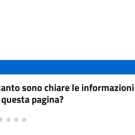
anto sono chiare le informazioni
 questa pagina?
 da 1 a 5 stelle la pagina
a 1 stelle su 5
aluta 2 stelle su 5
Valuta 3 stelle su 5
Valuta 4 stelle su 5
Valuta 5 stelle su 5