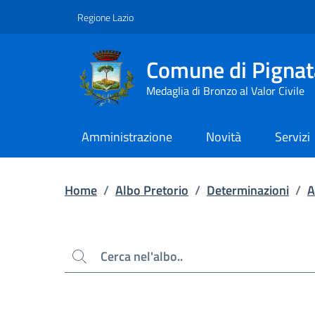
Contenuto principale
Piede di pagina
Regione Lazio
Comune di Pignat
Medaglia di Bronzo al Valor Civile
Amministrazione
Novità
Servizi
Home
/
Albo Pretorio
/
Determinazioni
/
A
Cerca