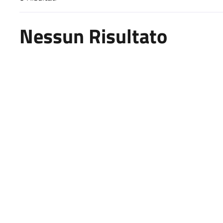
Risultati di ricerca
Nessun Risultato