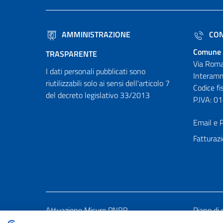
AMMINISTRAZIONE
CON
Comune 
TRASPARENTE
Via Roma
I dati personali pubblicati sono
Interamn
riutilizzabili solo ai sensi dell'articolo 7
Codice f
del decreto legislativo 33/2013
P.IVA: 
Email e P
Fatturazi
Attuazione Misure PNRR
Piano di 