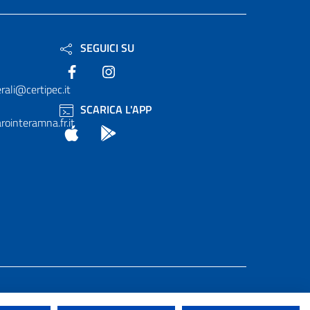
SEGUICI SU
Facebook
Instagram
rali@certipec.it
SCARICA L'APP
ointeramna.fr.it
App Store
Android