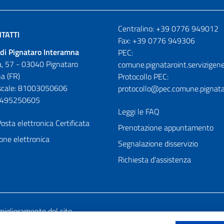
Numeri utili
Centralino: +39 0776 949012
TATTI
Fax: +39 0776 949306
di Pignataro Interamna
PEC:
, 57 - 03040 Pignataro
comune.pignataroint.servizigene
a (FR)
Protocollo PEC:
iscale: 81003050606
protocollo@pec.comune.pignatar
01495250605
Leggi le FAQ
osta elettronica Certificata
Prenotazione appuntamento
one elettronica
Segnalazione disservizio
Richiesta d'assistenza
miglioramento del sito