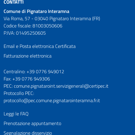
CONTATTI
Comune di Pignataro Interamna
Via Roma, 57 - 03040 Pignataro Interamna (FR)
Codice fiscale: 81003050606
P.IVA: 01495250605
Email e Posta elettronica Certificata
Fatturazione elettronica
Numeri utili
Centralino: +39 0776 949012
Fax: +39 0776 949306
PEC: comune.pignataroint.servizigenerali@certipec.it
Protocollo PEC:
protocollo@pec.comune.pignatarointeramna.fr.it
Leggi le FAQ
Prenotazione appuntamento
Segnalazione disservizio