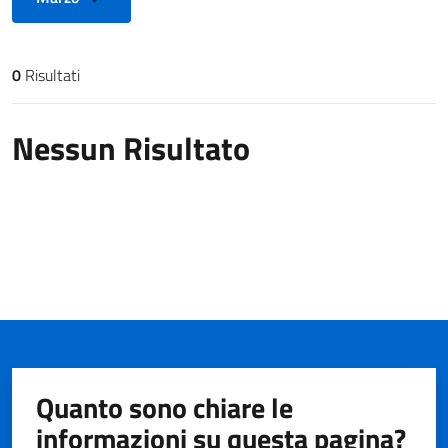
0
Risultati
Risultati di ricerca
Nessun Risultato
Quanto sono chiare le
informazioni su questa pagina?