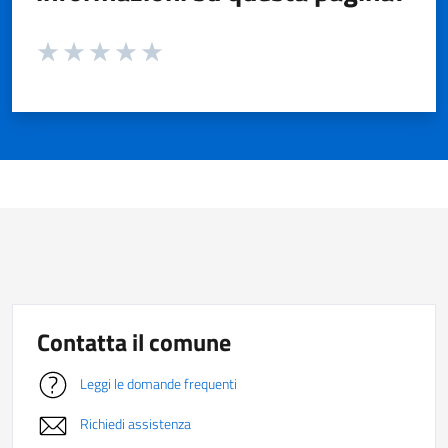
Valuta da 1 a 5 stelle la pagina
Valuta 1 stelle su 5
Valuta 2 stelle su 5
Valuta 3 stelle su 5
Valuta 4 stelle su 5
Valuta 5 stelle su 5
Contatta il comune
Leggi le domande frequenti
Richiedi assistenza