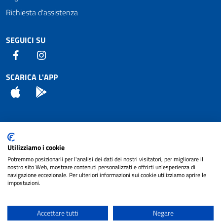
Richiesta d'assistenza
SEGUICI SU
Facebook
Instagram
SCARICA L'APP
App Store
Android
Attuazione Misure PNRR
Utilizziamo i cookie
Piano di miglioramento del sito
Potremmo posizionarli per l'analisi dei dati dei nostri visitatori, per migliorare il
nostro sito Web, mostrare contenuti personalizzati e offrirti un'esperienza di
navigazione eccezionale. Per ulteriori informazioni sui cookie utilizziamo aprire le
impostazioni.
© 2024 Comune di Pignataro Interamna | sito a
Privacy
cura di
NET SMART
Accettare tutti
Negare
Note legali