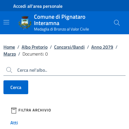
Contenuto principale
Piede di pagina
Accedi all'area personale
Comune di Pignataro
Interamna
Medaglia di Bronzo al Valor Civile
Home
/
Albo Pretorio
/
Concorsi/Bandi
/
Anno 2079
/
Marzo
/
Documenti: 0
Cerca
Cerca
filtri da applicare
FILTRA ARCHIVIO
Atti