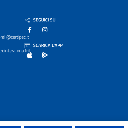
SEGUICI SU
Facebook
Instagram
rali@certipec.it
SCARICA L'APP
ointeramna.fr.it
App Store
Android