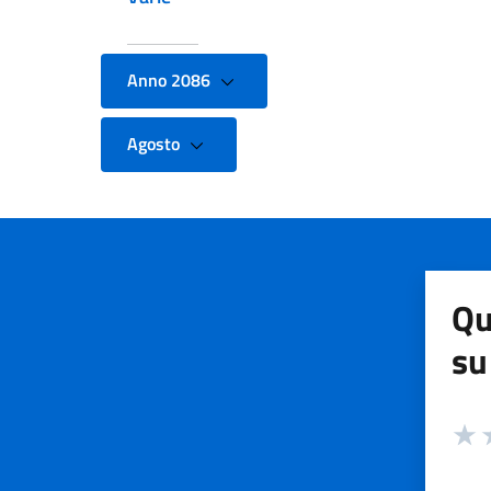
Anno 2086
Agosto
Qu
su
Valuta
Valut
V