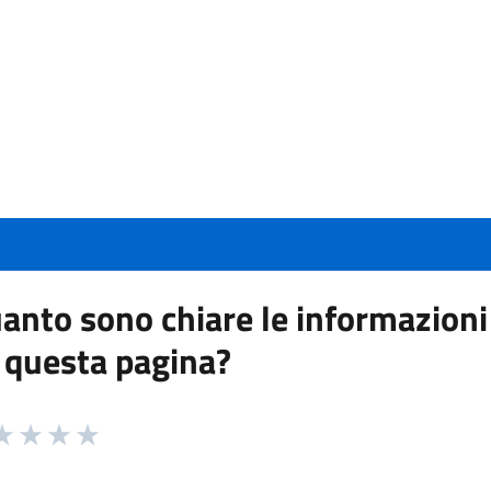
anto sono chiare le informazioni
 questa pagina?
 da 1 a 5 stelle la pagina
a 1 stelle su 5
aluta 2 stelle su 5
Valuta 3 stelle su 5
Valuta 4 stelle su 5
Valuta 5 stelle su 5