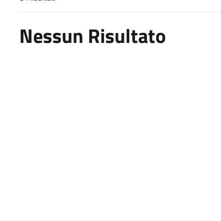
Risultati di ricerca
Nessun Risultato