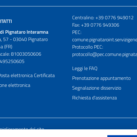
Numeri utili
Centralino: +39 0776 949012
TATTI
Fax: +39 0776 949306
di Pignataro Interamna
PEC:
, 57 - 03040 Pignataro
comune.pignataroint.servizigene
a (FR)
Protocollo PEC:
iscale: 81003050606
protocollo@pec.comune.pignatar
01495250605
Leggi le FAQ
osta elettronica Certificata
Prenotazione appuntamento
one elettronica
Segnalazione disservizio
Richiesta d'assistenza
miglioramento del sito