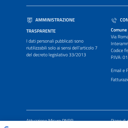
AMMINISTRAZIONE
CON
Comune 
TRASPARENTE
Via Roma
I dati personali pubblicati sono
Interamn
riutilizzabili solo ai sensi dell'articolo 7
Codice f
del decreto legislativo 33/2013
P.IVA: 
Email e P
Fatturazi
Attuazione Misure PNRR
Piano di 