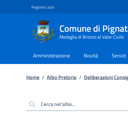
Contenuto principale
Piede di pagina
Regione Lazio
Comune di Pignat
Medaglia di Bronzo al Valor Civile
Amministrazione
Novità
Servizi
Home
/
Albo Pretorio
/
Deliberazioni Consig
Cerca