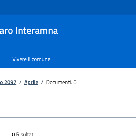
aro Interamna
Vivere il comune
o 2097
/
Aprile
/
Documenti: 0
0
Risultati