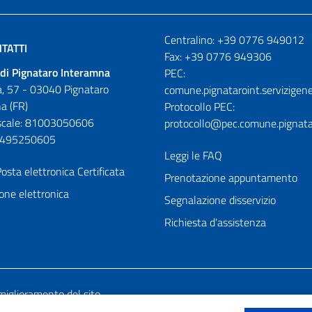
Numeri utili
Centralino: +39 0776 949012
TATTI
Fax: +39 0776 949306
di Pignataro Interamna
PEC:
, 57 - 03040 Pignataro
comune.pignataroint.servizigene
a (FR)
Protocollo PEC:
iscale: 81003050606
protocollo@pec.comune.pignatar
01495250605
Leggi le FAQ
osta elettronica Certificata
Prenotazione appuntamento
one elettronica
Segnalazione disservizio
Richiesta d'assistenza
miglioramento del sito