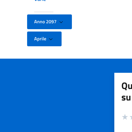
Anno 2097
Aprile
Qu
su
Valuta
Valut
V