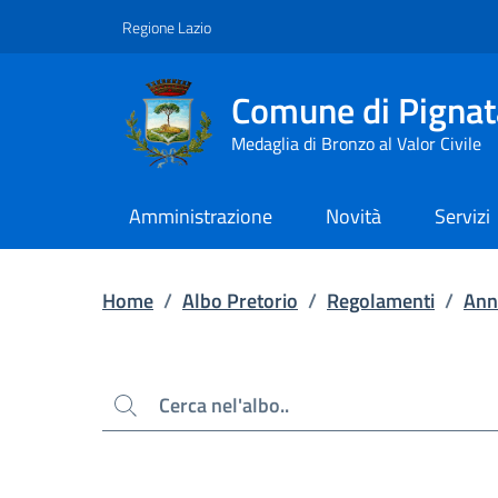
Contenuto principale
Piede di pagina
Regione Lazio
Comune di Pignat
Medaglia di Bronzo al Valor Civile
Amministrazione
Novità
Servizi
Home
/
Albo Pretorio
/
Regolamenti
/
Ann
Cerca