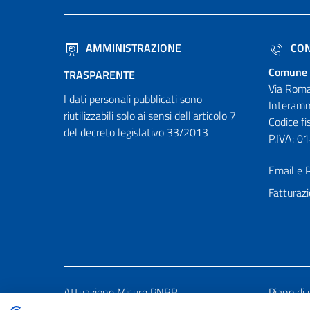
AMMINISTRAZIONE
CON
Comune 
TRASPARENTE
Via Roma
I dati personali pubblicati sono
Interamn
riutilizzabili solo ai sensi dell'articolo 7
Codice f
del decreto legislativo 33/2013
P.IVA: 
Email e P
Fatturazi
Attuazione Misure PNRR
Piano di 