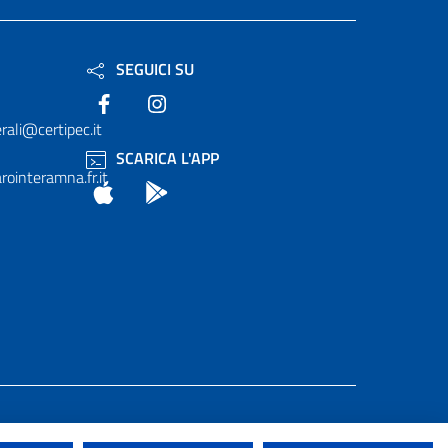
SEGUICI SU
Facebook
Instagram
rali@certipec.it
SCARICA L'APP
ointeramna.fr.it
App Store
Android