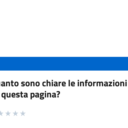
anto sono chiare le informazioni
 questa pagina?
 da 1 a 5 stelle la pagina
a 1 stelle su 5
aluta 2 stelle su 5
Valuta 3 stelle su 5
Valuta 4 stelle su 5
Valuta 5 stelle su 5