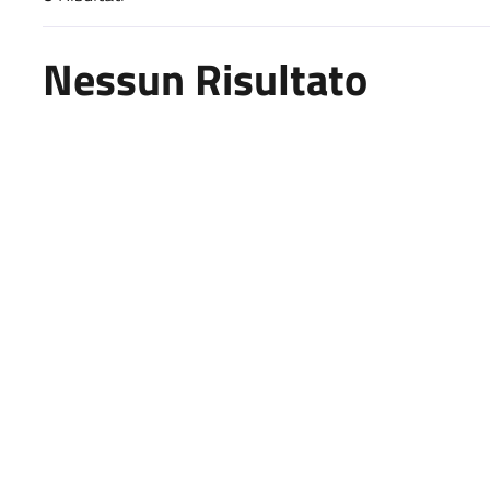
Risultati di ricerca
Nessun Risultato