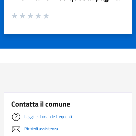
Valuta da 1 a 5 stelle la pagina
Valuta 1 stelle su 5
Valuta 2 stelle su 5
Valuta 3 stelle su 5
Valuta 4 stelle su 5
Valuta 5 stelle su 5
Contatta il comune
Leggi le domande frequenti
Richiedi assistenza