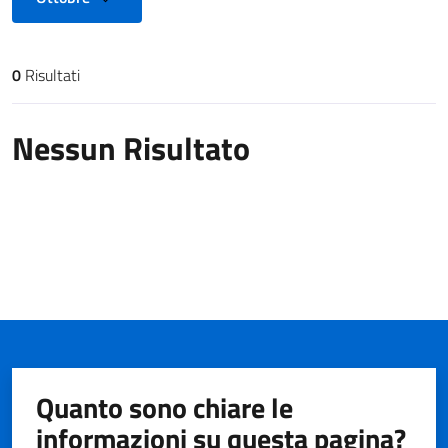
0
Risultati
Risultati di ricerca
Nessun Risultato
Quanto sono chiare le
informazioni su questa pagina?