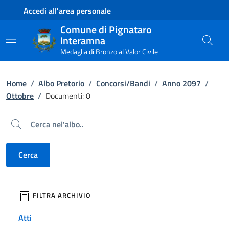
Contenuto principale
Piede di pagina
Accedi all'area personale
Comune di Pignataro
Interamna
Medaglia di Bronzo al Valor Civile
Home
/
Albo Pretorio
/
Concorsi/Bandi
/
Anno 2097
/
Ottobre
/
Documenti: 0
Cerca
Cerca
filtri da applicare
FILTRA ARCHIVIO
Atti