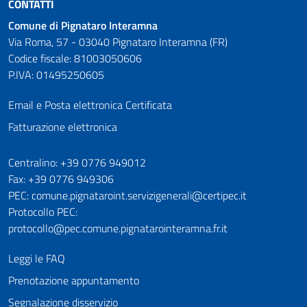
CONTATTI
Comune di Pignataro Interamna
Via Roma, 57 - 03040 Pignataro Interamna (FR)
Codice fiscale: 81003050606
P.IVA: 01495250605
Email e Posta elettronica Certificata
Fatturazione elettronica
Numeri utili
Centralino: +39 0776 949012
Fax: +39 0776 949306
PEC: comune.pignataroint.servizigenerali@certipec.it
Protocollo PEC:
protocollo@pec.comune.pignatarointeramna.fr.it
Leggi le FAQ
Prenotazione appuntamento
Segnalazione disservizio