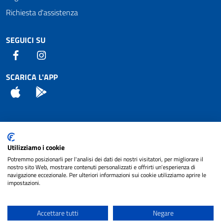
Richiesta d'assistenza
SEGUICI SU
Facebook
Instagram
SCARICA L'APP
App Store
Android
Attuazione Misure PNRR
Utilizziamo i cookie
Piano di miglioramento del sito
Potremmo posizionarli per l'analisi dei dati dei nostri visitatori, per migliorare il
nostro sito Web, mostrare contenuti personalizzati e offrirti un'esperienza di
navigazione eccezionale. Per ulteriori informazioni sui cookie utilizziamo aprire le
impostazioni.
© 2024 Comune di Pignataro Interamna | sito a
Privacy
cura di
NET SMART
Accettare tutti
Negare
Note legali