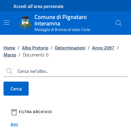
Contenuto principale
Piede di pagina
Accedi all'area personale
Comune di Pignataro
Interamna
Medaglia di Bronzo al Valor Civile
Home
/
Albo Pretorio
/
Determinazioni
/
Anno 2097
/
Marzo
/
Documenti: 0
Cerca
Cerca
filtri da applicare
FILTRA ARCHIVIO
Atti