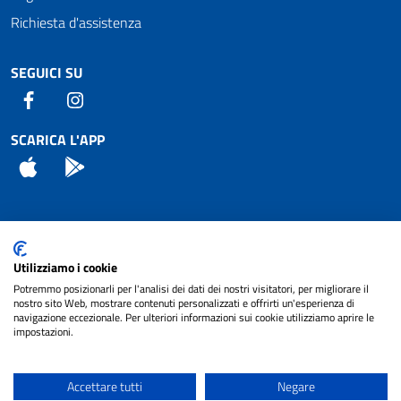
Richiesta d'assistenza
SEGUICI SU
Facebook
Instagram
SCARICA L'APP
App Store
Android
Attuazione Misure PNRR
Utilizziamo i cookie
Piano di miglioramento del sito
Potremmo posizionarli per l'analisi dei dati dei nostri visitatori, per migliorare il
nostro sito Web, mostrare contenuti personalizzati e offrirti un'esperienza di
navigazione eccezionale. Per ulteriori informazioni sui cookie utilizziamo aprire le
impostazioni.
© 2024 Comune di Pignataro Interamna | sito a
Privacy
cura di
NET SMART
Accettare tutti
Negare
Note legali