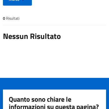
0
Risultati
Risultati di ricerca
Nessun Risultato
Quanto sono chiare le
informazioni su questa pagina?