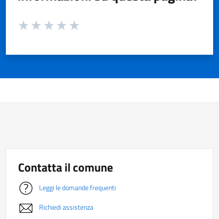
Valuta da 1 a 5 stelle la pagina
Valuta 1 stelle su 5
Valuta 2 stelle su 5
Valuta 3 stelle su 5
Valuta 4 stelle su 5
Valuta 5 stelle su 5
Contatta il comune
Leggi le domande frequenti
Richiedi assistenza