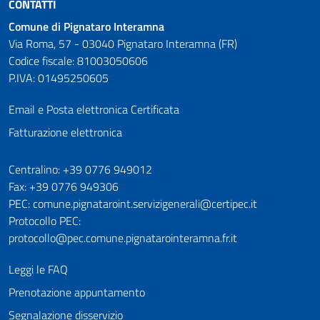
CONTATTI
Comune di Pignataro Interamna
Via Roma, 57 - 03040 Pignataro Interamna (FR)
Codice fiscale: 81003050606
P.IVA: 01495250605
Email e Posta elettronica Certificata
Fatturazione elettronica
Numeri utili
Centralino: +39 0776 949012
Fax: +39 0776 949306
PEC: comune.pignataroint.servizigenerali@certipec.it
Protocollo PEC:
protocollo@pec.comune.pignatarointeramna.fr.it
Leggi le FAQ
Prenotazione appuntamento
Segnalazione disservizio