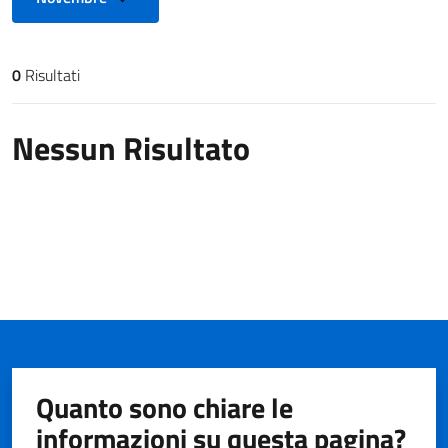
0
Risultati
Risultati di ricerca
Nessun Risultato
Quanto sono chiare le
informazioni su questa pagina?