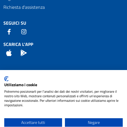
Richiesta d'assistenza
SEGUICI SU
Facebook
Instagram
SCARICA L'APP
App Store
Android
Attuazione Misure PNRR
Utilizziamo i cookie
Piano di miglioramento del sito
Potremmo posizionarli per l'analisi dei dati dei nostri visitatori, per migliorare il
nostro sito Web, mostrare contenuti personalizzati e offrirti un'esperienza di
navigazione eccezionale. Per ulteriori informazioni sui cookie utilizziamo aprire le
impostazioni.
© 2024 Comune di Pignataro Interamna | sito a
Privacy
cura di
NET SMART
Accettare tutti
Negare
Note legali