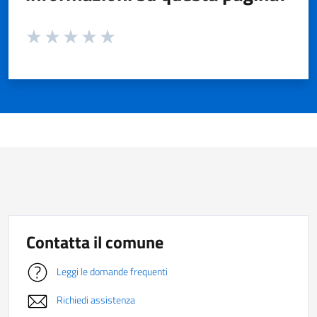
Valuta da 1 a 5 stelle la pagina
Valuta 1 stelle su 5
Valuta 2 stelle su 5
Valuta 3 stelle su 5
Valuta 4 stelle su 5
Valuta 5 stelle su 5
Contatta il comune
Leggi le domande frequenti
Richiedi assistenza