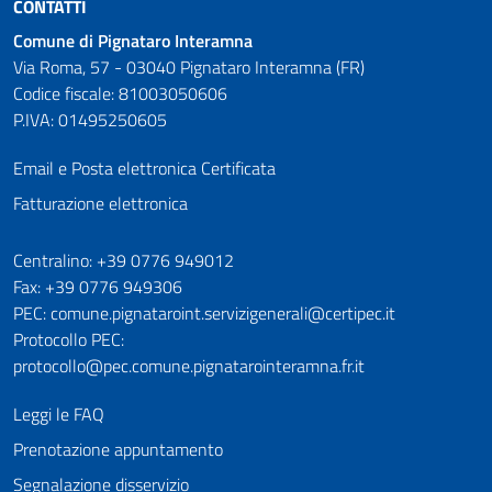
CONTATTI
Comune di Pignataro Interamna
Via Roma, 57 - 03040 Pignataro Interamna (FR)
Codice fiscale: 81003050606
P.IVA: 01495250605
Email e Posta elettronica Certificata
Fatturazione elettronica
Numeri utili
Centralino: +39 0776 949012
Fax: +39 0776 949306
PEC: comune.pignataroint.servizigenerali@certipec.it
Protocollo PEC:
protocollo@pec.comune.pignatarointeramna.fr.it
Leggi le FAQ
Prenotazione appuntamento
Segnalazione disservizio