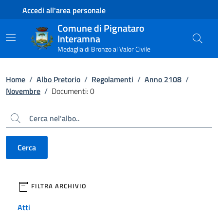
Contenuto principale
Piede di pagina
Accedi all'area personale
Comune di Pignataro
Interamna
Medaglia di Bronzo al Valor Civile
Home
/
Albo Pretorio
/
Regolamenti
/
Anno 2108
/
Novembre
/
Documenti: 0
Cerca
Cerca
filtri da applicare
FILTRA ARCHIVIO
Atti