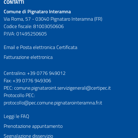
CONTATTI
Comune di Pignataro Interamna
Via Roma, 57 - 03040 Pignataro Interamna (FR)
Codice fiscale: 81003050606
P.IVA: 01495250605
Email e Posta elettronica Certificata
Fatturazione elettronica
Numeri utili
Centralino: +39 0776 949012
Fax: +39 0776 949306
PEC: comune.pignataroint.servizigenerali@certipec.it
Protocollo PEC:
protocollo@pec.comune.pignatarointeramna.fr.it
Leggi le FAQ
Prenotazione appuntamento
Segnalazione disservizio