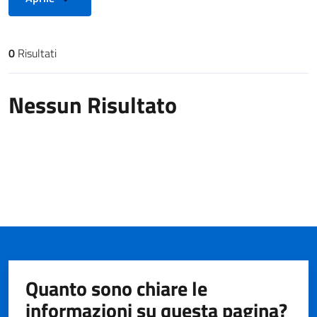
0
Risultati
Risultati di ricerca
Nessun Risultato
Quanto sono chiare le
informazioni su questa pagina?