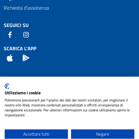
Richiesta d'assistenza
SEGUICI SU
Facebook
Instagram
SCARICA L'APP
App Store
Android
Attuazione Misure PNRR
Utilizziamo i cookie
Piano di miglioramento del sito
Potremmo posizionarli per l'analisi dei dati dei nostri visitatori, per migliorare il
nostro sito Web, mostrare contenuti personalizzati e offrirti un'esperienza di
navigazione eccezionale. Per ulteriori informazioni sui cookie utilizziamo aprire le
impostazioni.
© 2024 Comune di Pignataro Interamna | sito a
Privacy
cura di
NET SMART
Accettare tutti
Negare
Note legali