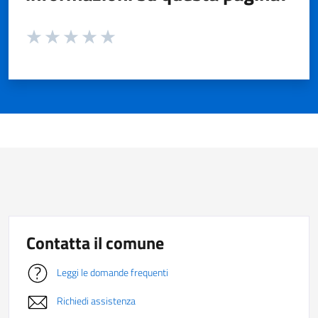
Valuta da 1 a 5 stelle la pagina
Valuta 1 stelle su 5
Valuta 2 stelle su 5
Valuta 3 stelle su 5
Valuta 4 stelle su 5
Valuta 5 stelle su 5
Contatta il comune
Leggi le domande frequenti
Richiedi assistenza