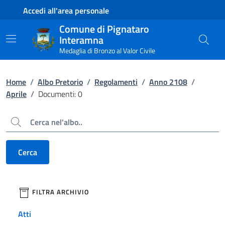
Contenuto principale
Piede di pagina
Accedi all'area personale
Comune di Pignataro
Interamna
Medaglia di Bronzo al Valor Civile
Home
/
Albo Pretorio
/
Regolamenti
/
Anno 2108
/
Aprile
/
Documenti: 0
Cerca
Cerca
filtri da applicare
FILTRA ARCHIVIO
Atti