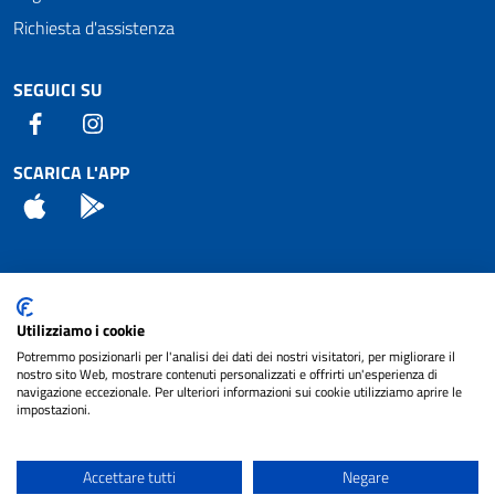
Richiesta d'assistenza
SEGUICI SU
Facebook
Instagram
SCARICA L'APP
App Store
Android
Attuazione Misure PNRR
Utilizziamo i cookie
Piano di miglioramento del sito
Potremmo posizionarli per l'analisi dei dati dei nostri visitatori, per migliorare il
nostro sito Web, mostrare contenuti personalizzati e offrirti un'esperienza di
navigazione eccezionale. Per ulteriori informazioni sui cookie utilizziamo aprire le
impostazioni.
© 2024 Comune di Pignataro Interamna | sito a
Privacy
cura di
NET SMART
Accettare tutti
Negare
Note legali