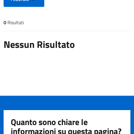
0
Risultati
Risultati di ricerca
Nessun Risultato
Quanto sono chiare le
informazioni su questa pagina?