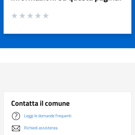
Valuta da 1 a 5 stelle la pagina
Valuta 1 stelle su 5
Valuta 2 stelle su 5
Valuta 3 stelle su 5
Valuta 4 stelle su 5
Valuta 5 stelle su 5
Contatta il comune
Leggi le domande frequenti
Richiedi assistenza