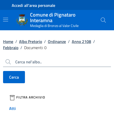
Contenuto principale
Piede di pagina
Accedi all'area personale
Comune di Pignataro
Interamna
Medaglia di Bronzo al Valor Civile
Home
/
Albo Pretorio
/
Ordinanze
/
Anno 2108
/
Febbraio
/
Documenti: 0
Cerca
Cerca
filtri da applicare
FILTRA ARCHIVIO
Atti