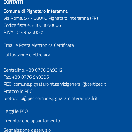
CONTATTI
Comune di Pignataro Interamna
Via Roma, 57 - 03040 Pignataro Interamna (FR)
Codice fiscale: 81003050606
P.IVA: 01495250605
Email e Posta elettronica Certificata
Fatturazione elettronica
Numeri utili
Centralino: +39 0776 949012
Fax: +39 0776 949306
PEC: comune.pignataroint.servizigenerali@certipec.it
Protocollo PEC:
protocollo@pec.comune.pignatarointeramna.fr.it
Leggi le FAQ
Prenotazione appuntamento
Segnalazione disservizio