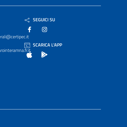
SEGUICI SU
Facebook
Instagram
rali@certipec.it
SCARICA L'APP
ointeramna.fr.it
App Store
Android