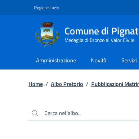
Contenuto principale
Piede di pagina
Regione Lazio
Comune di Pignat
Medaglia di Bronzo al Valor Civile
Amministrazione
Novità
Servizi
Home
/
Albo Pretorio
/
Pubblicazioni Matri
Cerca