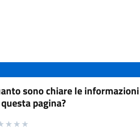
anto sono chiare le informazioni
 questa pagina?
 da 1 a 5 stelle la pagina
a 1 stelle su 5
aluta 2 stelle su 5
Valuta 3 stelle su 5
Valuta 4 stelle su 5
Valuta 5 stelle su 5