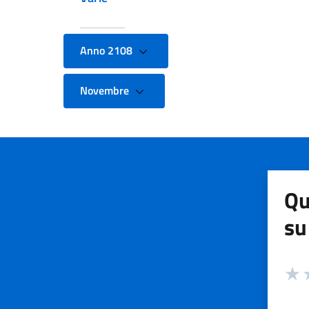
Anno 2108
Novembre
Qu
su
Valuta
Valut
V