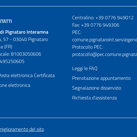
Numeri utili
Centralino: +39 0776 949012
TATTI
Fax: +39 0776 949306
di Pignataro Interamna
PEC:
, 57 - 03040 Pignataro
comune.pignataroint.servizigene
a (FR)
Protocollo PEC:
iscale: 81003050606
protocollo@pec.comune.pignatar
01495250605
Leggi le FAQ
osta elettronica Certificata
Prenotazione appuntamento
one elettronica
Segnalazione disservizio
Richiesta d'assistenza
miglioramento del sito