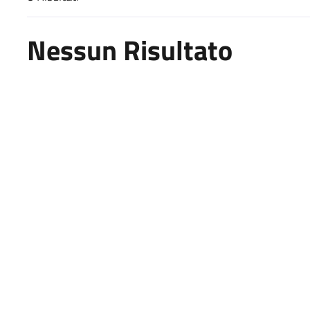
Risultati di ricerca
Nessun Risultato