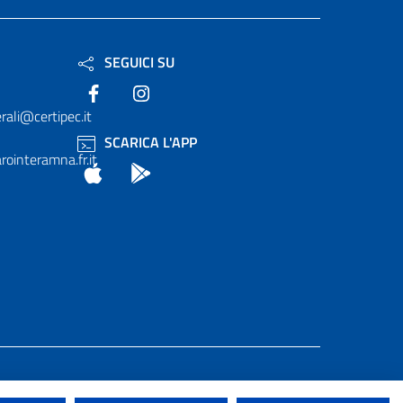
SEGUICI SU
Facebook
Instagram
rali@certipec.it
SCARICA L'APP
ointeramna.fr.it
App Store
Android