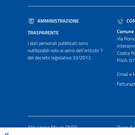
AMMINISTRAZIONE
CON
Comune 
TRASPARENTE
Via Roma
I dati personali pubblicati sono
Interamn
riutilizzabili solo ai sensi dell'articolo 7
Codice f
del decreto legislativo 33/2013
P.IVA: 
Email e P
Fatturazi
Attuazione Misure PNRR
Piano di 