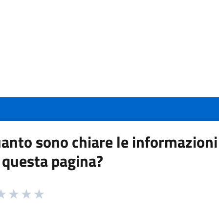
anto sono chiare le informazioni
 questa pagina?
 da 1 a 5 stelle la pagina
a 1 stelle su 5
aluta 2 stelle su 5
Valuta 3 stelle su 5
Valuta 4 stelle su 5
Valuta 5 stelle su 5