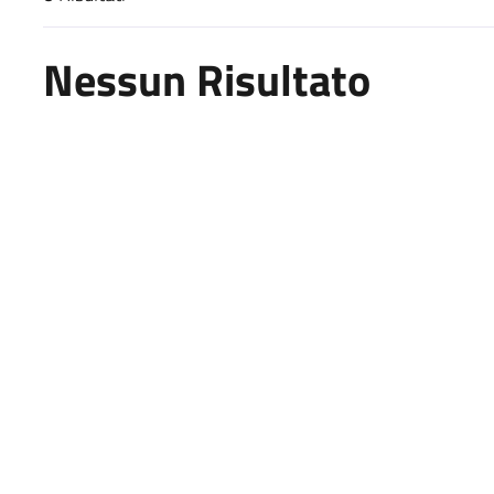
Risultati di ricerca
Nessun Risultato