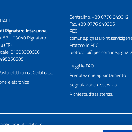
Numeri utili
Centralino: +39 0776 949012
TATTI
Fax: +39 0776 949306
di Pignataro Interamna
PEC:
, 57 - 03040 Pignataro
comune.pignataroint.servizigene
a (FR)
Protocollo PEC:
iscale: 81003050606
protocollo@pec.comune.pignatar
01495250605
Leggi le FAQ
osta elettronica Certificata
Prenotazione appuntamento
one elettronica
Segnalazione disservizio
Richiesta d'assistenza
miglioramento del sito