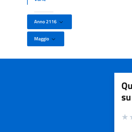
Anno 2116
Maggio
Qu
su
Valuta
Valut
V