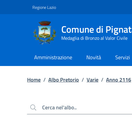
Contenuto principale
Piede di pagina
Regione Lazio
Comune di Pignat
Medaglia di Bronzo al Valor Civile
Amministrazione
Novità
Servizi
Home
/
Albo Pretorio
/
Varie
/
Anno 2116
Cerca