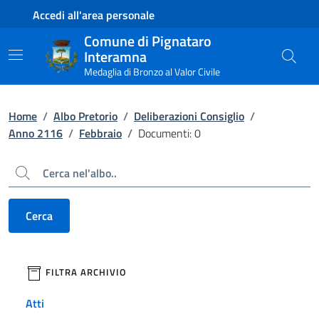
Contenuto principale
Piede di pagina
Accedi all'area personale
Comune di Pignataro
Interamna
Medaglia di Bronzo al Valor Civile
Home
/
Albo Pretorio
/
Deliberazioni Consiglio
/
Anno 2116
/
Febbraio
/
Documenti: 0
Cerca
Cerca
filtri da applicare
FILTRA ARCHIVIO
Atti