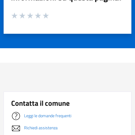
Valuta da 1 a 5 stelle la pagina
Valuta 1 stelle su 5
Valuta 2 stelle su 5
Valuta 3 stelle su 5
Valuta 4 stelle su 5
Valuta 5 stelle su 5
Contatta il comune
Leggi le domande frequenti
Richiedi assistenza