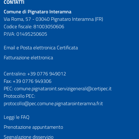
CONTATTI
Comune di Pignataro Interamna
Via Roma, 57 - 03040 Pignataro Interamna (FR)
Codice fiscale: 81003050606
P.IVA: 01495250605
Email e Posta elettronica Certificata
Fatturazione elettronica
Numeri utili
Centralino: +39 0776 949012
Fax: +39 0776 949306
PEC: comune.pignataroint.servizigenerali@certipec.it
Protocollo PEC:
protocollo@pec.comune.pignatarointeramna.fr.it
Leggi le FAQ
Prenotazione appuntamento
Segnalazione disservizio