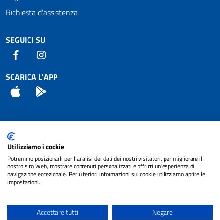
Richiesta d'assistenza
SEGUICI SU
Facebook
Instagram
SCARICA L'APP
App Store
Android
Attuazione Misure PNRR
Utilizziamo i cookie
Piano di miglioramento del sito
Potremmo posizionarli per l'analisi dei dati dei nostri visitatori, per migliorare il
nostro sito Web, mostrare contenuti personalizzati e offrirti un'esperienza di
navigazione eccezionale. Per ulteriori informazioni sui cookie utilizziamo aprire le
impostazioni.
© 2024 Comune di Pignataro Interamna | sito a
Privacy
cura di
NET SMART
Accettare tutti
Negare
Note legali