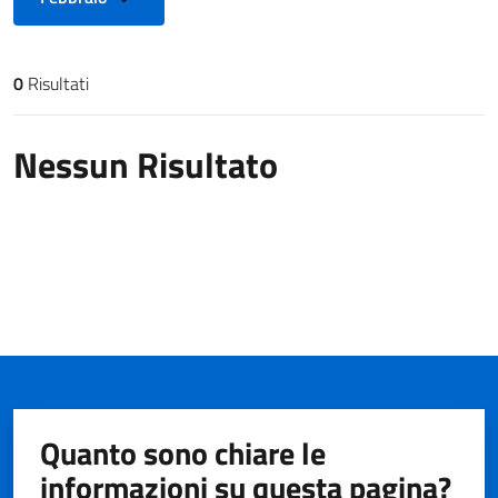
0
Risultati
Risultati di ricerca
Nessun Risultato
Quanto sono chiare le
informazioni su questa pagina?