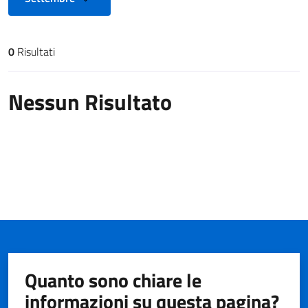
0
Risultati
Risultati di ricerca
Nessun Risultato
Quanto sono chiare le
informazioni su questa pagina?