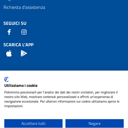
Richiesta d'assistenza
SEGUICI SU
Facebook
Instagram
SCARICA L'APP
App Store
Android
Attuazione Misure PNRR
Utilizziamo i cookie
Piano di miglioramento del sito
Potremmo posizionarli per l'analisi dei dati dei nostri visitatori, per migliorare il
nostro sito Web, mostrare contenuti personalizzati e offrirti un'esperienza di
navigazione eccezionale. Per ulteriori informazioni sui cookie utilizziamo aprire le
impostazioni.
© 2024 Comune di Pignataro Interamna | sito a
Privacy
cura di
NET SMART
Accettare tutti
Negare
Note legali