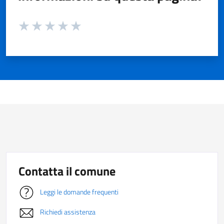
Valuta da 1 a 5 stelle la pagina
Valuta 1 stelle su 5
Valuta 2 stelle su 5
Valuta 3 stelle su 5
Valuta 4 stelle su 5
Valuta 5 stelle su 5
Contatta il comune
Leggi le domande frequenti
Richiedi assistenza