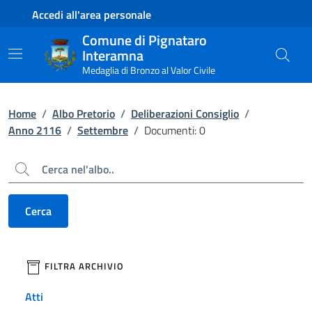
Contenuto principale
Piede di pagina
Accedi all'area personale
Comune di Pignataro
Interamna
Medaglia di Bronzo al Valor Civile
Home
/
Albo Pretorio
/
Deliberazioni Consiglio
/
Anno 2116
/
Settembre
/
Documenti: 0
Cerca
Cerca
filtri da applicare
FILTRA ARCHIVIO
Atti