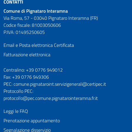
CONTATTI
Comune di Pignataro Interamna
Via Roma, 57 - 03040 Pignataro Interamna (FR)
Codice fiscale: 81003050606
P.IVA: 01495250605
Email e Posta elettronica Certificata
Fatturazione elettronica
Numeri utili
Centralino: +39 0776 949012
Fax: +39 0776 949306
PEC: comune.pignataroint.servizigenerali@certipec.it
Protocollo PEC:
protocollo@pec.comune.pignatarointeramna.fr.it
Leggi le FAQ
Prenotazione appuntamento
Segnalazione disservizio