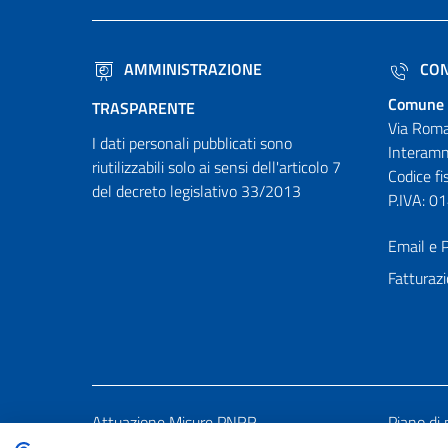
AMMINISTRAZIONE
CON
Comune 
TRASPARENTE
Via Roma
I dati personali pubblicati sono
Interamn
riutilizzabili solo ai sensi dell'articolo 7
Codice f
del decreto legislativo 33/2013
P.IVA: 
Email e P
Fatturazi
Attuazione Misure PNRR
Piano di 