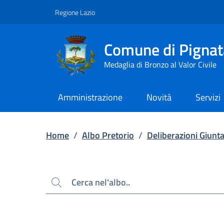
Contenuto principale
Piede di pagina
Regione Lazio
Comune di Pignat
Medaglia di Bronzo al Valor Civile
Amministrazione
Novità
Servizi
Home
/
Albo Pretorio
/
Deliberazioni Giunt
Cerca