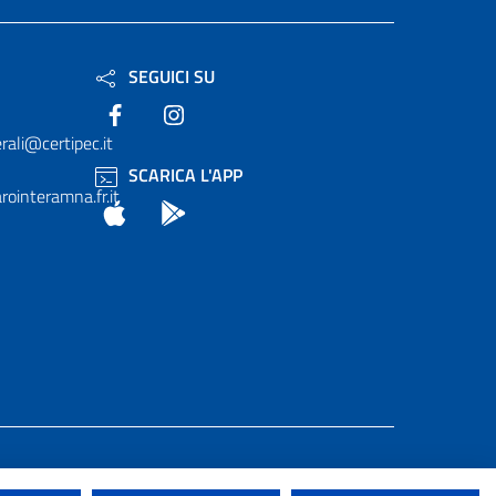
SEGUICI SU
Facebook
Instagram
rali@certipec.it
SCARICA L'APP
ointeramna.fr.it
App Store
Android