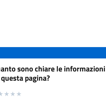
anto sono chiare le informazioni
 questa pagina?
 da 1 a 5 stelle la pagina
a 1 stelle su 5
aluta 2 stelle su 5
Valuta 3 stelle su 5
Valuta 4 stelle su 5
Valuta 5 stelle su 5