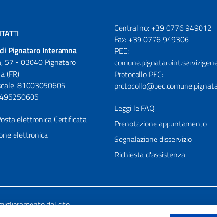
Numeri utili
Centralino: +39 0776 949012
TATTI
Fax: +39 0776 949306
di Pignataro Interamna
PEC:
, 57 - 03040 Pignataro
comune.pignataroint.servizigene
a (FR)
Protocollo PEC:
iscale: 81003050606
protocollo@pec.comune.pignatar
01495250605
Leggi le FAQ
osta elettronica Certificata
Prenotazione appuntamento
one elettronica
Segnalazione disservizio
Richiesta d'assistenza
miglioramento del sito