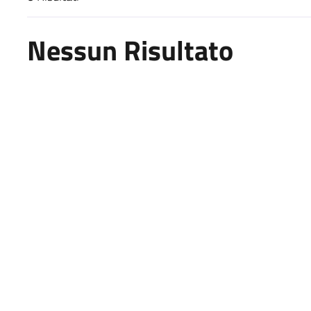
Risultati di ricerca
Nessun Risultato