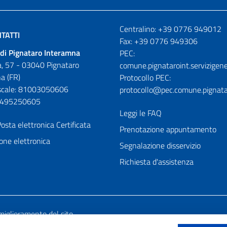
Numeri utili
Centralino: +39 0776 949012
TATTI
Fax: +39 0776 949306
di Pignataro Interamna
PEC:
, 57 - 03040 Pignataro
comune.pignataroint.servizigene
a (FR)
Protocollo PEC:
iscale: 81003050606
protocollo@pec.comune.pignatar
01495250605
Leggi le FAQ
osta elettronica Certificata
Prenotazione appuntamento
one elettronica
Segnalazione disservizio
Richiesta d'assistenza
miglioramento del sito