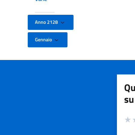
Anno 2128
Gennaio
Qu
su
Valuta
Valut
V