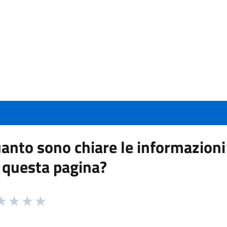
anto sono chiare le informazioni
 questa pagina?
 da 1 a 5 stelle la pagina
a 1 stelle su 5
aluta 2 stelle su 5
Valuta 3 stelle su 5
Valuta 4 stelle su 5
Valuta 5 stelle su 5