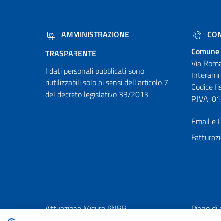
AMMINISTRAZIONE
CON
Comune 
TRASPARENTE
Via Roma
I dati personali pubblicati sono
Interamn
riutilizzabili solo ai sensi dell'articolo 7
Codice f
del decreto legislativo 33/2013
P.IVA: 
Email e P
Fatturazi
Attuazione Misure PNRR
Piano di 