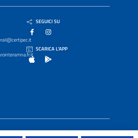
SEGUICI SU
Facebook
Instagram
rali@certipec.it
SCARICA L'APP
ointeramna.fr.it
App Store
Android