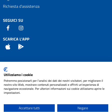
Richiesta d'assistenza
SEGUICI SU
Facebook
Instagram
SCARICA L'APP
App Store
Android
Attuazione Misure PNRR
Utilizziamo i cookie
Piano di miglioramento del sito
Potremmo posizionarli per l'analisi dei dati dei nostri visitatori, per migliorare il
nostro sito Web, mostrare contenuti personalizzati e offrirti un'esperienza di
navigazione eccezionale. Per ulteriori informazioni sui cookie utilizziamo aprire le
impostazioni.
© 2024 Comune di Pignataro Interamna | sito a
Privacy
cura di
NET SMART
Accettare tutti
Negare
Note legali