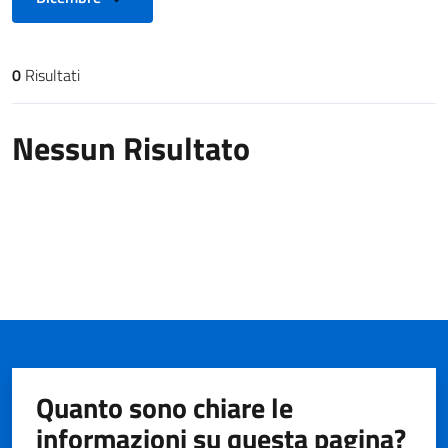
0
Risultati
Risultati di ricerca
Nessun Risultato
Quanto sono chiare le
informazioni su questa pagina?