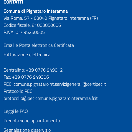
CONTATTI
Comune di Pignataro Interamna
Via Roma, 57 - 03040 Pignataro Interamna (FR)
Codice fiscale: 81003050606
P.IVA: 01495250605
Email e Posta elettronica Certificata
Fatturazione elettronica
Numeri utili
Centralino: +39 0776 949012
Fax: +39 0776 949306
PEC: comune.pignataroint.servizigenerali@certipec.it
Protocollo PEC:
protocollo@pec.comune.pignatarointeramna.fr.it
Leggi le FAQ
Prenotazione appuntamento
Segnalazione disservizio