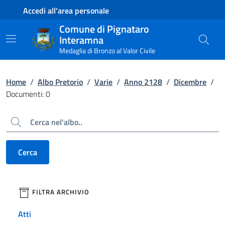
Contenuto principale
Piede di pagina
Accedi all'area personale
Comune di Pignataro
Interamna
Medaglia di Bronzo al Valor Civile
Home
/
Albo Pretorio
/
Varie
/
Anno 2128
/
Dicembre
/
Documenti: 0
Cerca
Cerca
filtri da applicare
FILTRA ARCHIVIO
Atti