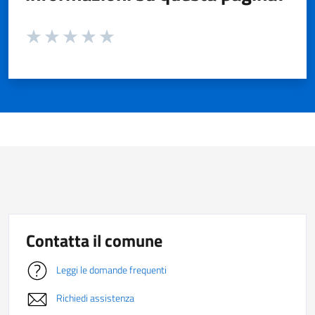
Valuta da 1 a 5 stelle la pagina
Valuta 1 stelle su 5
Valuta 2 stelle su 5
Valuta 3 stelle su 5
Valuta 4 stelle su 5
Valuta 5 stelle su 5
Contatta il comune
Leggi le domande frequenti
Richiedi assistenza