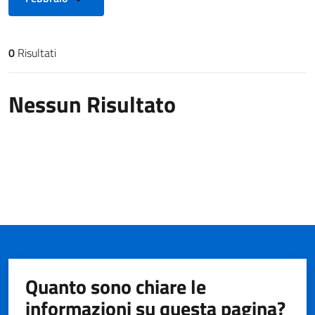
0
Risultati
Risultati di ricerca
Nessun Risultato
Quanto sono chiare le
informazioni su questa pagina?