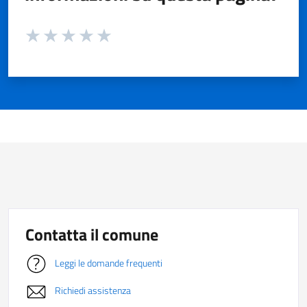
Valuta da 1 a 5 stelle la pagina
Valuta 1 stelle su 5
Valuta 2 stelle su 5
Valuta 3 stelle su 5
Valuta 4 stelle su 5
Valuta 5 stelle su 5
Contatta il comune
Leggi le domande frequenti
Richiedi assistenza