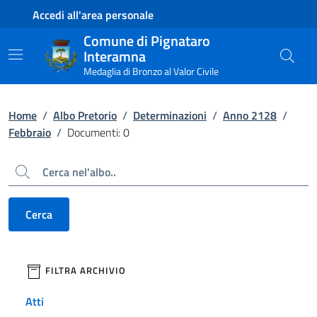
Contenuto principale
Piede di pagina
Accedi all'area personale
Comune di Pignataro
Interamna
Medaglia di Bronzo al Valor Civile
Home
/
Albo Pretorio
/
Determinazioni
/
Anno 2128
/
Febbraio
/
Documenti: 0
Cerca
Cerca
filtri da applicare
FILTRA ARCHIVIO
Atti