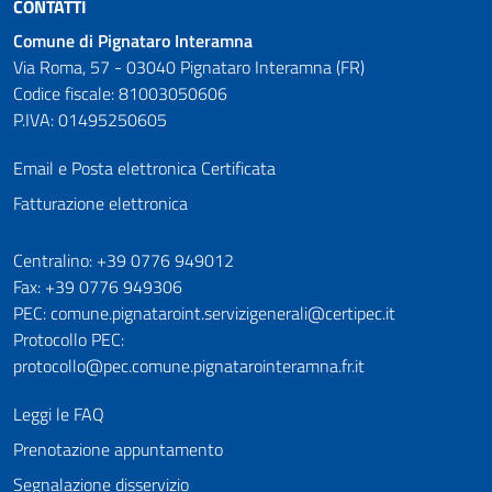
CONTATTI
Comune di Pignataro Interamna
Via Roma, 57 - 03040 Pignataro Interamna (FR)
Codice fiscale: 81003050606
P.IVA: 01495250605
Email e Posta elettronica Certificata
Fatturazione elettronica
Numeri utili
Centralino: +39 0776 949012
Fax: +39 0776 949306
PEC: comune.pignataroint.servizigenerali@certipec.it
Protocollo PEC:
protocollo@pec.comune.pignatarointeramna.fr.it
Leggi le FAQ
Prenotazione appuntamento
Segnalazione disservizio