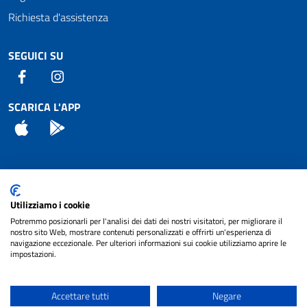
Richiesta d'assistenza
SEGUICI SU
Facebook
Instagram
SCARICA L'APP
App Store
Android
Attuazione Misure PNRR
Utilizziamo i cookie
Piano di miglioramento del sito
Potremmo posizionarli per l'analisi dei dati dei nostri visitatori, per migliorare il
nostro sito Web, mostrare contenuti personalizzati e offrirti un'esperienza di
navigazione eccezionale. Per ulteriori informazioni sui cookie utilizziamo aprire le
impostazioni.
© 2024 Comune di Pignataro Interamna | sito a
Privacy
cura di
NET SMART
Accettare tutti
Negare
Note legali