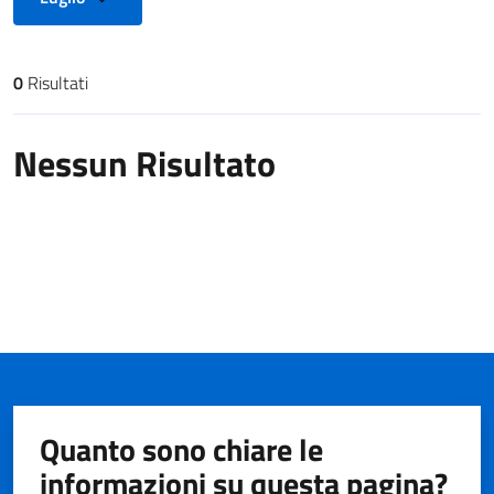
0
Risultati
Risultati di ricerca
Nessun Risultato
Quanto sono chiare le
informazioni su questa pagina?