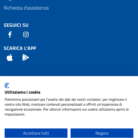
Richiesta d'assistenza
SEGUICI SU
Facebook
Instagram
SCARICA L'APP
App Store
Android
Attuazione Misure PNRR
Utilizziamo i cookie
Piano di miglioramento del sito
Potremmo posizionarli per l'analisi dei dati dei nostri visitatori, per migliorare il
nostro sito Web, mostrare contenuti personalizzati e offrirti un'esperienza di
navigazione eccezionale. Per ulteriori informazioni sui cookie utilizziamo aprire le
impostazioni.
© 2024 Comune di Pignataro Interamna | sito a
Privacy
cura di
NET SMART
Accettare tutti
Negare
Note legali