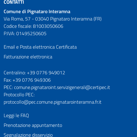
CONTATTI
Comune di Pignataro Interamna
Via Roma, 57 - 03040 Pignataro Interamna (FR)
Codice fiscale: 81003050606
P.IVA: 01495250605
Email e Posta elettronica Certificata
Fatturazione elettronica
Numeri utili
Centralino: +39 0776 949012
Fax: +39 0776 949306
PEC: comune.pignataroint.servizigenerali@certipec.it
Protocollo PEC:
protocollo@pec.comune.pignatarointeramna.fr.it
Leggi le FAQ
Prenotazione appuntamento
Segnalazione disservizio