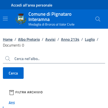
Contenuto principale
Piede di pagina
Accedi all'area personale
Comune di Pignataro
Interamna
Medaglia di Bronzo al Valor Civile
Home
/
Albo Pretorio
/
Avvisi
/
Anno 2134
/
Luglio
/
Documenti: 0
Cerca
Cerca
filtri da applicare
FILTRA ARCHIVIO
Atti