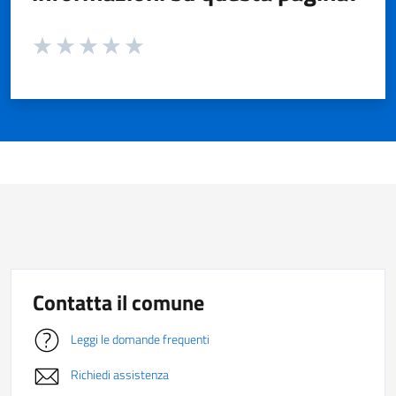
Valuta da 1 a 5 stelle la pagina
Valuta 1 stelle su 5
Valuta 2 stelle su 5
Valuta 3 stelle su 5
Valuta 4 stelle su 5
Valuta 5 stelle su 5
Contatta il comune
Leggi le domande frequenti
Richiedi assistenza