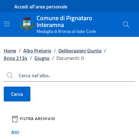
Contenuto principale
Piede di pagina
Accedi all'area personale
Comune di Pignataro
Interamna
Medaglia di Bronzo al Valor Civile
Home
/
Albo Pretorio
/
Deliberazioni Giunta
/
Anno 2134
/
Giugno
/
Documenti: 0
Cerca
Cerca
filtri da applicare
FILTRA ARCHIVIO
Atti