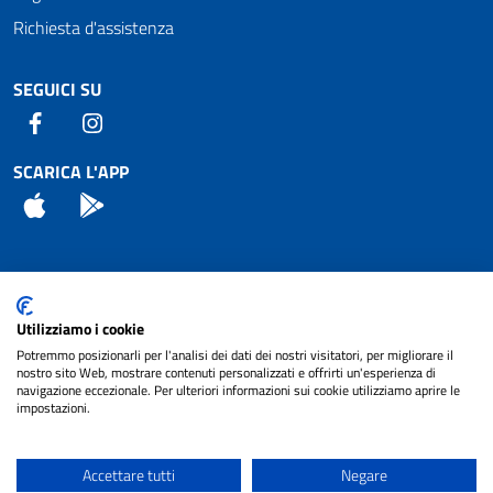
Richiesta d'assistenza
SEGUICI SU
Facebook
Instagram
SCARICA L'APP
App Store
Android
Attuazione Misure PNRR
Utilizziamo i cookie
Piano di miglioramento del sito
Potremmo posizionarli per l'analisi dei dati dei nostri visitatori, per migliorare il
nostro sito Web, mostrare contenuti personalizzati e offrirti un'esperienza di
navigazione eccezionale. Per ulteriori informazioni sui cookie utilizziamo aprire le
impostazioni.
© 2024 Comune di Pignataro Interamna | sito a
Privacy
cura di
NET SMART
Accettare tutti
Negare
Note legali