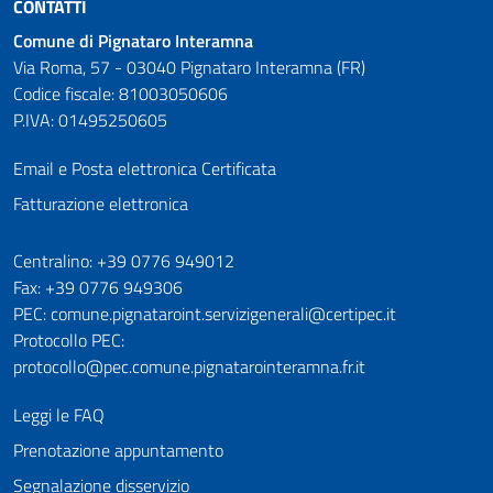
CONTATTI
Comune di Pignataro Interamna
Via Roma, 57 - 03040 Pignataro Interamna (FR)
Codice fiscale: 81003050606
P.IVA: 01495250605
Email e Posta elettronica Certificata
Fatturazione elettronica
Numeri utili
Centralino: +39 0776 949012
Fax: +39 0776 949306
PEC: comune.pignataroint.servizigenerali@certipec.it
Protocollo PEC:
protocollo@pec.comune.pignatarointeramna.fr.it
Leggi le FAQ
Prenotazione appuntamento
Segnalazione disservizio