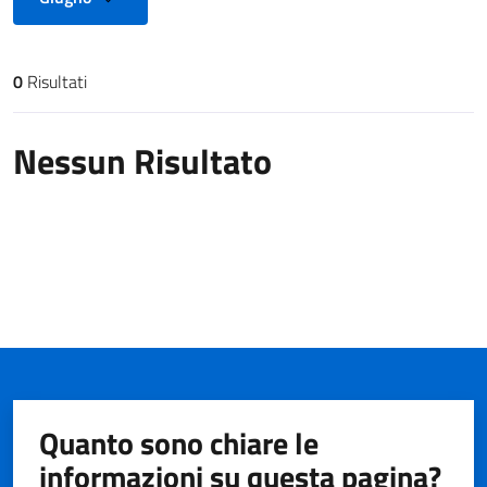
0
Risultati
Risultati di ricerca
Nessun Risultato
Quanto sono chiare le
informazioni su questa pagina?