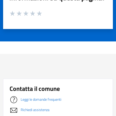
Valuta da 1 a 5 stelle la pagina
Valuta 1 stelle su 5
Valuta 2 stelle su 5
Valuta 3 stelle su 5
Valuta 4 stelle su 5
Valuta 5 stelle su 5
Contatta il comune
Leggi le domande frequenti
Richiedi assistenza