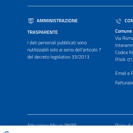
AMMINISTRAZIONE
CON
Comune 
TRASPARENTE
Via Roma
I dati personali pubblicati sono
Interamn
riutilizzabili solo ai sensi dell'articolo 7
Codice f
del decreto legislativo 33/2013
P.IVA: 
Email e P
Fatturazi
Attuazione Misure PNRR
Piano di 