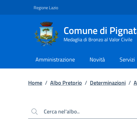
Contenuto principale
Piede di pagina
Regione Lazio
Comune di Pignat
Medaglia di Bronzo al Valor Civile
Amministrazione
Novità
Servizi
Home
/
Albo Pretorio
/
Determinazioni
/
A
Cerca