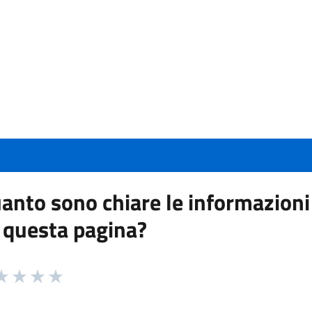
anto sono chiare le informazioni
 questa pagina?
 da 1 a 5 stelle la pagina
a 1 stelle su 5
aluta 2 stelle su 5
Valuta 3 stelle su 5
Valuta 4 stelle su 5
Valuta 5 stelle su 5