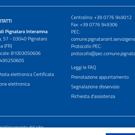
Numeri utili
Centralino: +39 0776 949012
TATTI
Fax: +39 0776 949306
di Pignataro Interamna
PEC:
, 57 - 03040 Pignataro
comune.pignataroint.servizigene
a (FR)
Protocollo PEC:
iscale: 81003050606
protocollo@pec.comune.pignatar
01495250605
Leggi le FAQ
osta elettronica Certificata
Prenotazione appuntamento
one elettronica
Segnalazione disservizio
Richiesta d'assistenza
miglioramento del sito