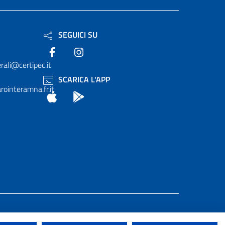
SEGUICI SU
Facebook
Instagram
rali@certipec.it
SCARICA L'APP
ointeramna.fr.it
App Store
Android