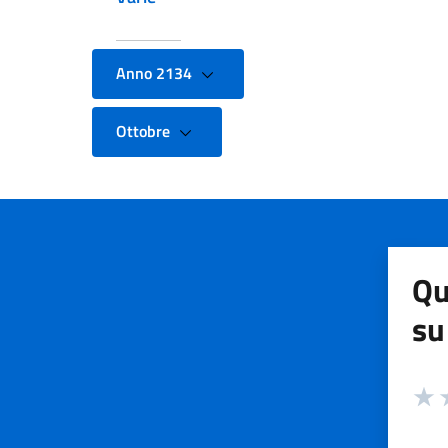
Anno 2134
Ottobre
Qu
su
Valuta
Valut
V