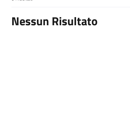
Risultati di ricerca
Nessun Risultato