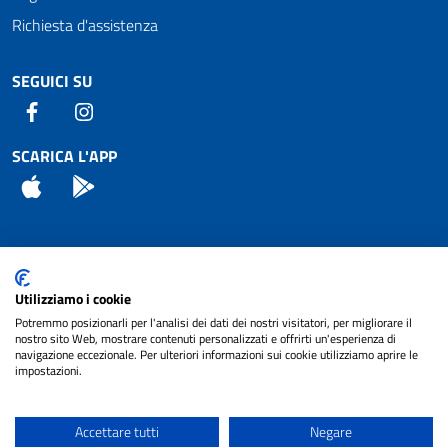
Richiesta d'assistenza
SEGUICI SU
Facebook
Instagram
SCARICA L'APP
App Store
Android
Attuazione Misure PNRR
Utilizziamo i cookie
Piano di miglioramento del sito
Potremmo posizionarli per l'analisi dei dati dei nostri visitatori, per migliorare il
nostro sito Web, mostrare contenuti personalizzati e offrirti un'esperienza di
navigazione eccezionale. Per ulteriori informazioni sui cookie utilizziamo aprire le
impostazioni.
© 2024 Comune di Pignataro Interamna | sito a
Privacy
cura di
NET SMART
Accettare tutti
Negare
Note legali