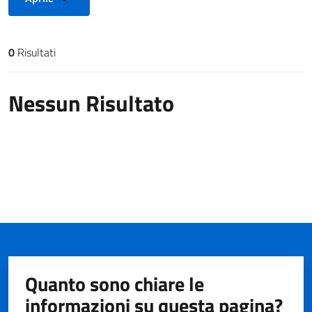
0
Risultati
Risultati di ricerca
Nessun Risultato
Quanto sono chiare le
informazioni su questa pagina?