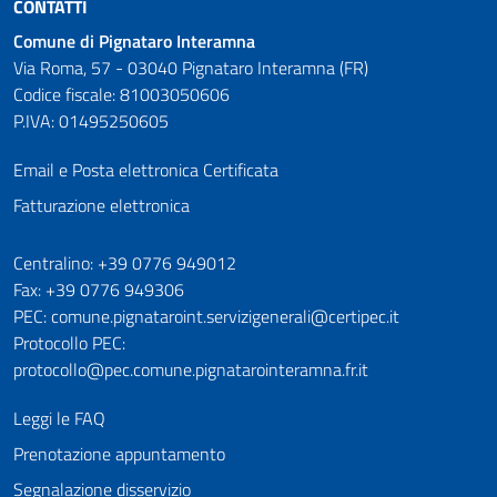
CONTATTI
Comune di Pignataro Interamna
Via Roma, 57 - 03040 Pignataro Interamna (FR)
Codice fiscale: 81003050606
P.IVA: 01495250605
Email e Posta elettronica Certificata
Fatturazione elettronica
Numeri utili
Centralino: +39 0776 949012
Fax: +39 0776 949306
PEC: comune.pignataroint.servizigenerali@certipec.it
Protocollo PEC:
protocollo@pec.comune.pignatarointeramna.fr.it
Leggi le FAQ
Prenotazione appuntamento
Segnalazione disservizio