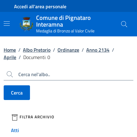
Contenuto principale
Piede di pagina
Accedi all'area personale
Comune di Pignataro
Interamna
Medaglia di Bronzo al Valor Civile
Home
/
Albo Pretorio
/
Ordinanze
/
Anno 2134
/
Aprile
/
Documenti: 0
Cerca
Cerca
filtri da applicare
FILTRA ARCHIVIO
Atti