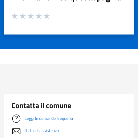
Valuta da 1 a 5 stelle la pagina
Valuta 1 stelle su 5
Valuta 2 stelle su 5
Valuta 3 stelle su 5
Valuta 4 stelle su 5
Valuta 5 stelle su 5
Contatta il comune
Leggi le domande frequenti
Richiedi assistenza