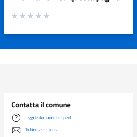
Valuta da 1 a 5 stelle la pagina
Valuta 1 stelle su 5
Valuta 2 stelle su 5
Valuta 3 stelle su 5
Valuta 4 stelle su 5
Valuta 5 stelle su 5
Contatta il comune
Leggi le domande frequenti
Richiedi assistenza