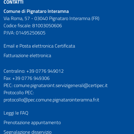
CONTATTI
Comune di Pignataro Interamna
Via Roma, 57 - 03040 Pignataro Interamna (FR)
Codice fiscale: 81003050606
P.IVA: 01495250605
Email e Posta elettronica Certificata
Fatturazione elettronica
Numeri utili
Centralino: +39 0776 949012
Fax: +39 0776 949306
PEC: comune.pignataroint.servizigenerali@certipec.it
Protocollo PEC:
protocollo@pec.comune.pignatarointeramna.fr.it
Leggi le FAQ
Prenotazione appuntamento
Segnalazione disservizio