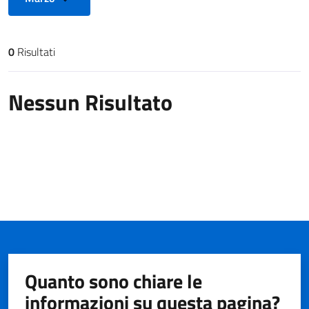
0
Risultati
Risultati di ricerca
Nessun Risultato
Quanto sono chiare le
informazioni su questa pagina?