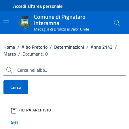
Contenuto principale
Piede di pagina
Accedi all'area personale
Comune di Pignataro
Interamna
Medaglia di Bronzo al Valor Civile
Home
/
Albo Pretorio
/
Determinazioni
/
Anno 2143
/
Marzo
/
Documenti: 0
Cerca
Cerca
filtri da applicare
FILTRA ARCHIVIO
Atti