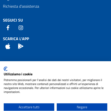
Richiesta d'assistenza
SEGUICI SU
Facebook
Instagram
SCARICA L'APP
App Store
Android
Attuazione Misure PNRR
Utilizziamo i cookie
Piano di miglioramento del sito
Potremmo posizionarli per l'analisi dei dati dei nostri visitatori, per migliorare il
nostro sito Web, mostrare contenuti personalizzati e offrirti un'esperienza di
navigazione eccezionale. Per ulteriori informazioni sui cookie utilizziamo aprire le
impostazioni.
© 2024 Comune di Pignataro Interamna | sito a
Privacy
cura di
NET SMART
Accettare tutti
Negare
Note legali