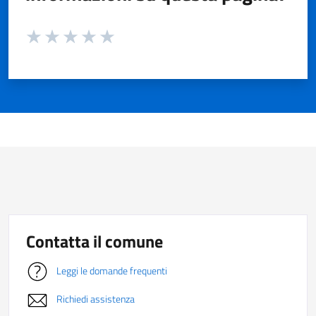
Valuta da 1 a 5 stelle la pagina
Valuta 1 stelle su 5
Valuta 2 stelle su 5
Valuta 3 stelle su 5
Valuta 4 stelle su 5
Valuta 5 stelle su 5
Contatta il comune
Leggi le domande frequenti
Richiedi assistenza