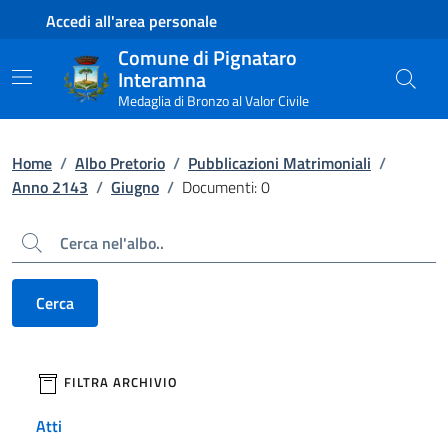
Contenuto principale
Piede di pagina
Accedi all'area personale
Comune di Pignataro
Interamna
Medaglia di Bronzo al Valor Civile
Home
/
Albo Pretorio
/
Pubblicazioni Matrimoniali
/
Anno 2143
/
Giugno
/
Documenti: 0
Cerca
Cerca
filtri da applicare
FILTRA ARCHIVIO
Atti