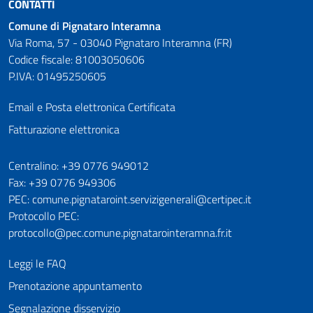
CONTATTI
Comune di Pignataro Interamna
Via Roma, 57 - 03040 Pignataro Interamna (FR)
Codice fiscale: 81003050606
P.IVA: 01495250605
Email e Posta elettronica Certificata
Fatturazione elettronica
Numeri utili
Centralino: +39 0776 949012
Fax: +39 0776 949306
PEC: comune.pignataroint.servizigenerali@certipec.it
Protocollo PEC:
protocollo@pec.comune.pignatarointeramna.fr.it
Leggi le FAQ
Prenotazione appuntamento
Segnalazione disservizio