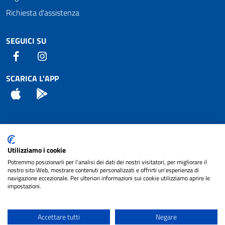
Richiesta d'assistenza
SEGUICI SU
Facebook
Instagram
SCARICA L'APP
App Store
Android
Attuazione Misure PNRR
Utilizziamo i cookie
Piano di miglioramento del sito
Potremmo posizionarli per l'analisi dei dati dei nostri visitatori, per migliorare il
nostro sito Web, mostrare contenuti personalizzati e offrirti un'esperienza di
navigazione eccezionale. Per ulteriori informazioni sui cookie utilizziamo aprire le
impostazioni.
© 2024 Comune di Pignataro Interamna | sito a
Privacy
cura di
NET SMART
Accettare tutti
Negare
Note legali