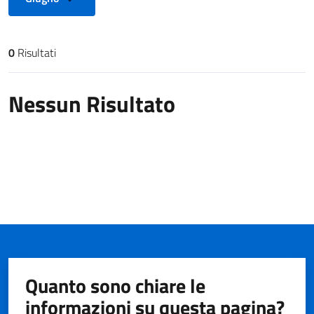
0
Risultati
Risultati di ricerca
Nessun Risultato
Quanto sono chiare le
informazioni su questa pagina?