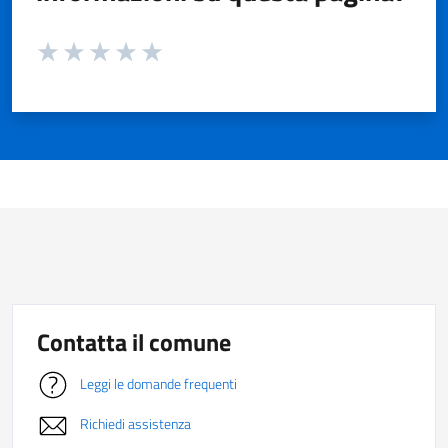
Valuta da 1 a 5 stelle la pagina
Valuta 1 stelle su 5
Valuta 2 stelle su 5
Valuta 3 stelle su 5
Valuta 4 stelle su 5
Valuta 5 stelle su 5
Contatta il comune
Leggi le domande frequenti
Richiedi assistenza