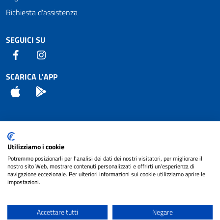
Richiesta d'assistenza
SEGUICI SU
Facebook
Instagram
SCARICA L'APP
App Store
Android
Attuazione Misure PNRR
Utilizziamo i cookie
Piano di miglioramento del sito
Potremmo posizionarli per l'analisi dei dati dei nostri visitatori, per migliorare il
nostro sito Web, mostrare contenuti personalizzati e offrirti un'esperienza di
navigazione eccezionale. Per ulteriori informazioni sui cookie utilizziamo aprire le
impostazioni.
© 2024 Comune di Pignataro Interamna | sito a
Privacy
cura di
NET SMART
Accettare tutti
Negare
Note legali