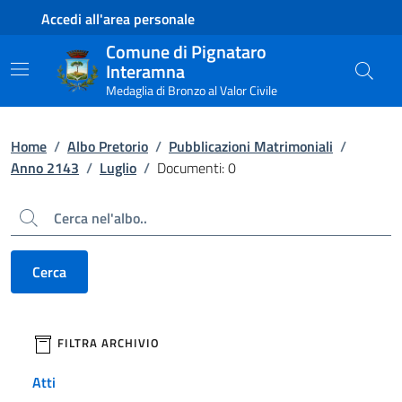
Contenuto principale
Piede di pagina
Accedi all'area personale
Comune di Pignataro
Interamna
Medaglia di Bronzo al Valor Civile
Home
/
Albo Pretorio
/
Pubblicazioni Matrimoniali
/
Anno 2143
/
Luglio
/
Documenti: 0
Cerca
Cerca
filtri da applicare
FILTRA ARCHIVIO
Atti