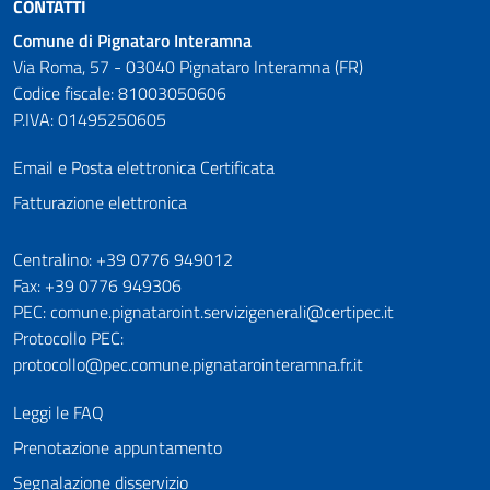
CONTATTI
Comune di Pignataro Interamna
Via Roma, 57 - 03040 Pignataro Interamna (FR)
Codice fiscale: 81003050606
P.IVA: 01495250605
Email e Posta elettronica Certificata
Fatturazione elettronica
Numeri utili
Centralino: +39 0776 949012
Fax: +39 0776 949306
PEC: comune.pignataroint.servizigenerali@certipec.it
Protocollo PEC:
protocollo@pec.comune.pignatarointeramna.fr.it
Leggi le FAQ
Prenotazione appuntamento
Segnalazione disservizio