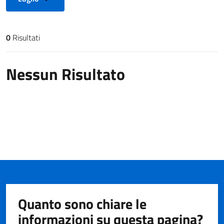
0
Risultati
Risultati di ricerca
Nessun Risultato
Quanto sono chiare le
informazioni su questa pagina?