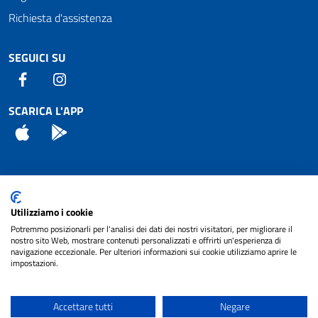
Richiesta d'assistenza
SEGUICI SU
Facebook
Instagram
SCARICA L'APP
App Store
Android
Attuazione Misure PNRR
Utilizziamo i cookie
Piano di miglioramento del sito
Potremmo posizionarli per l'analisi dei dati dei nostri visitatori, per migliorare il
nostro sito Web, mostrare contenuti personalizzati e offrirti un'esperienza di
navigazione eccezionale. Per ulteriori informazioni sui cookie utilizziamo aprire le
impostazioni.
© 2024 Comune di Pignataro Interamna | sito a
Privacy
cura di
NET SMART
Accettare tutti
Negare
Note legali