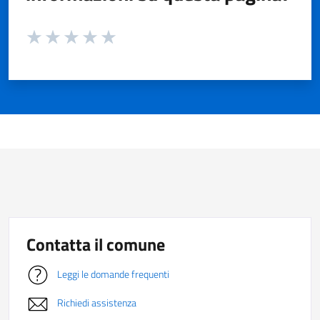
Valuta da 1 a 5 stelle la pagina
Valuta 1 stelle su 5
Valuta 2 stelle su 5
Valuta 3 stelle su 5
Valuta 4 stelle su 5
Valuta 5 stelle su 5
Contatta il comune
Leggi le domande frequenti
Richiedi assistenza