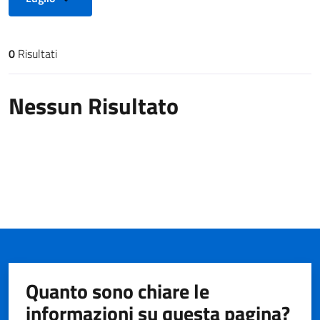
0
Risultati
Risultati di ricerca
Nessun Risultato
Quanto sono chiare le
informazioni su questa pagina?