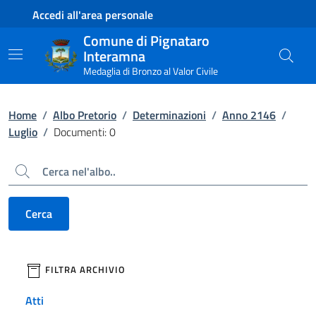
Contenuto principale
Piede di pagina
Accedi all'area personale
Comune di Pignataro
Interamna
Medaglia di Bronzo al Valor Civile
Home
/
Albo Pretorio
/
Determinazioni
/
Anno 2146
/
Luglio
/
Documenti: 0
Cerca
Cerca
filtri da applicare
FILTRA ARCHIVIO
Atti