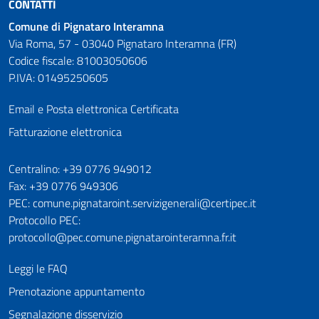
CONTATTI
Comune di Pignataro Interamna
Via Roma, 57 - 03040 Pignataro Interamna (FR)
Codice fiscale: 81003050606
P.IVA: 01495250605
Email e Posta elettronica Certificata
Fatturazione elettronica
Numeri utili
Centralino: +39 0776 949012
Fax: +39 0776 949306
PEC: comune.pignataroint.servizigenerali@certipec.it
Protocollo PEC:
protocollo@pec.comune.pignatarointeramna.fr.it
Leggi le FAQ
Prenotazione appuntamento
Segnalazione disservizio